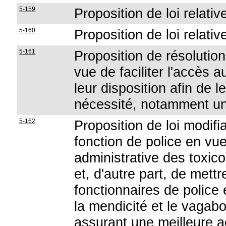
5-159
Proposition de loi relati
5-160
Proposition de loi relat
5-161
Proposition de résolutio
vue de faciliter l'accès 
leur disposition afin de l
nécessité, notamment un
5-162
Proposition de loi modifia
fonction de police en vue,
administrative des toxic
et, d'autre part, de mett
fonctionnaires de police
la mendicité et le vagab
assurant une meilleure ac