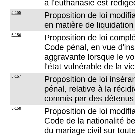
à l'euthanasie est rédigé
5-155
Proposition de loi modifia
en matière de liquidatio
5-156
Proposition de loi complé
Code pénal, en vue d'ins
aggravante lorsque le vol 
l'état vulnérable de la vi
5-157
Proposition de loi inséra
pénal, relative à la récid
commis par des détenus
5-158
Proposition de loi modifia
Code de la nationalité be
du mariage civil sur tout