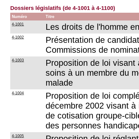
Dossiers législatifs (de 4-1001 à 4-1100)
Numéro
Titre
4-1001
Les droits de l'homme e
4-1002
Présentation de candid
Commissions de nominati
4-1003
Proposition de loi visant
soins à un membre du mé
malade
4-1004
Proposition de loi complé
décembre 2002 visant à i
de cotisation groupe-cib
des personnes handicap
4-1005
Proposition de loi réglan