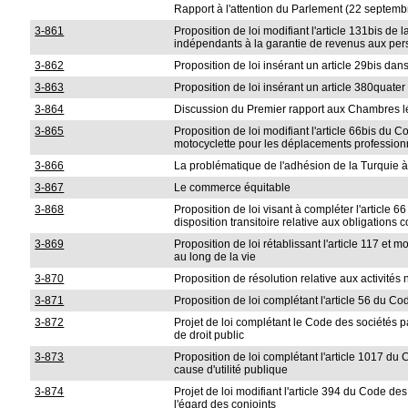
Rapport à l'attention du Parlement (22 septem
3-861
Proposition de loi modifiant l'article 131bis d
indépendants à la garantie de revenus aux pe
3-862
Proposition de loi insérant un article 29bis dan
3-863
Proposition de loi insérant un article 380quater
3-864
Discussion du Premier rapport aux Chambres lé
3-865
Proposition de loi modifiant l'article 66bis du 
motocyclette pour les déplacements profession
3-866
La problématique de l'adhésion de la Turquie 
3-867
Le commerce équitable
3-868
Proposition de loi visant à compléter l'article 66
disposition transitoire relative aux obligations
3-869
Proposition de loi rétablissant l'article 117 et
au long de la vie
3-870
Proposition de résolution relative aux activités 
3-871
Proposition de loi complétant l'article 56 du C
3-872
Projet de loi complétant le Code des sociétés p
de droit public
3-873
Proposition de loi complétant l'article 1017 du 
cause d'utilité publique
3-874
Projet de loi modifiant l'article 394 du Code d
l'égard des conjoints