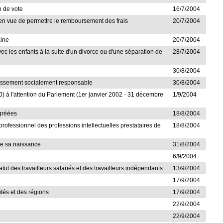
n de vote
16/7/2004
s, en vue de permettre le remboursement des frais
20/7/2004
aine
20/7/2004
avec les enfants à la suite d'un divorce ou d'une séparation de
28/7/2004
30/8/2004
stissement socialement responsable
30/8/2004
90) à l'attention du Parlement (1er janvier 2002 - 31 décembre
1/9/2004
agréées
18/8/2004
professionnel des professions intellectuelles prestataires de
18/8/2004
 de sa naissance
31/8/2004
6/9/2004
tut des travailleurs salariés et des travailleurs indépendants
13/9/2004
17/9/2004
utés et des régions
17/9/2004
22/9/2004
22/9/2004