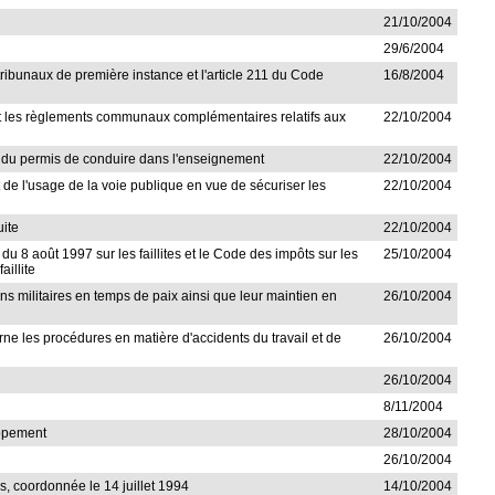
21/10/2004
29/6/2004
s tribunaux de première instance et l'article 211 du Code
16/8/2004
rnant les règlements communaux complémentaires relatifs aux
22/10/2004
que du permis de conduire dans l'enseignement
22/10/2004
t de l'usage de la voie publique en vue de sécuriser les
22/10/2004
uite
22/10/2004
i du 8 août 1997 sur les faillites et le Code des impôts sur les
25/10/2004
aillite
tions militaires en temps de paix ainsi que leur maintien en
26/10/2004
rne les procédures en matière d'accidents du travail et de
26/10/2004
26/10/2004
8/11/2004
oppement
28/10/2004
26/10/2004
tés, coordonnée le 14 juillet 1994
14/10/2004