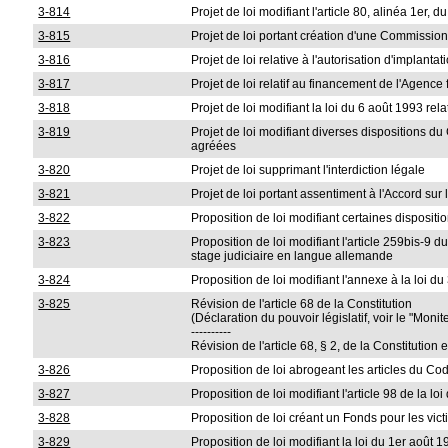
3-814
Projet de loi modifiant l'article 80, alinéa 1er,
3-815
Projet de loi portant création d'une Commissi
3-816
Projet de loi relative à l'autorisation d'implanta
3-817
Projet de loi relatif au financement de l'Agence
3-818
Projet de loi modifiant la loi du 6 août 1993 re
3-819
Projet de loi modifiant diverses dispositions du
agréées
3-820
Projet de loi supprimant l'interdiction légale
3-821
Projet de loi portant assentiment à l'Accord sur
3-822
Proposition de loi modifiant certaines dispositio
3-823
Proposition de loi modifiant l'article 259bis-9 
stage judiciaire en langue allemande
3-824
Proposition de loi modifiant l'annexe à la loi du
3-825
Révision de l'article 68 de la Constitution
(Déclaration du pouvoir législatif, voir le "Mon
----------
Révision de l'article 68, § 2, de la Constitution
3-826
Proposition de loi abrogeant les articles du Code
3-827
Proposition de loi modifiant l'article 98 de la loi
3-828
Proposition de loi créant un Fonds pour les vic
3-829
Proposition de loi modifiant la loi du 1er août 