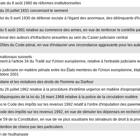
ciale du 8 août 1980 de réformes institutionnelles
t du 20 juillet 1831 concernant le serment
 loi du 9 avril 1930 de défense sociale à l'égard des anormaux, des délinquants d'h
loi du 5 août 1991 relative au commerce des armes, en vue de renforcer le contrôle p
tional des auteurs d'infractions sexuelles au sein du Casier judiciaire central
t 405bis du Code pénal, en vue d'instaurer une circonstance aggravante pour les au
rnationaux suivants :
nt à l'article 34 du Traité sur l'Union européenne, relative à l'entraide judiciaire
de judiciaire en matière pénale entre les États membres de l'Union européenne, établ
ctobre 2001
itaire et les violations des droits de l'homme au Darfour
oi du 26 juillet 1962 relative à la procédure d'extrême urgence en matière d'expropria
 68quinquies de la loi du 16 mars 1968 relative à la police de la circulation routière
ns le Code des impôts sur les revenus 1992 relatif à l'ordre d'imputation des paieme
du Code des impôts sur les revenus 1992, en vue de stimuler les dépenses en reche
le 59 de la Constitution, en vue de ne plus soustraire les sénateurs de droit à la pr
détention de chiens par des particuliers
n de l'euthanasie