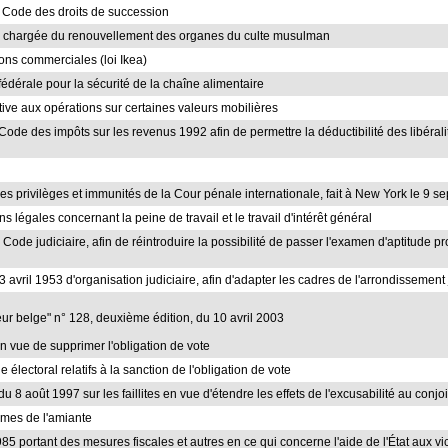
 du Code des droits de succession
on chargée du renouvellement des organes du culte musulman
tions commerciales (loi Ikea)
 fédérale pour la sécurité de la chaîne alimentaire
lative aux opérations sur certaines valeurs mobilières
 Code des impôts sur les revenus 1992 afin de permettre la déductibilité des libéra
 les privilèges et immunités de la Cour pénale internationale, fait à New York le 9 
ns légales concernant la peine de travail et le travail d'intérêt général
du Code judiciaire, afin de réintroduire la possibilité de passer l'examen d'aptitude
 3 avril 1953 d'organisation judiciaire, afin d'adapter les cadres de l'arrondissemen
iteur belge" n° 128, deuxième édition, du 10 avril 2003
 en vue de supprimer l'obligation de vote
 électoral relatifs à la sanction de l'obligation de vote
 du 8 août 1997 sur les faillites en vue d'étendre les effets de l'excusabilité au conjoin
times de l'amiante
1985 portant des mesures fiscales et autres en ce qui concerne l'aide de l'État aux v