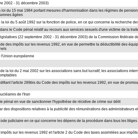
bre 2002 - 31 décembre 2003)
e la loi du 15 mai 1984 portant mesures d'harmonisation dans les régimes de pensions
rsonnes âgées
s la loi du 5 août 1992 sur la fonction de police, en ce qui concerne la recherche de
 dans le Code pénal relatif au recours aux services sexuels d'une victime de la trai
gislatives (22 septembre 2002 - 31 décembre 2003) de la Commission fédérale de c
Code des impôts sur les revenus 1992, en vue de permettre la déductibilité des équipe
nels
à l'Union européenne
 de la loi du 2 mai 2002 sur les associations sans but lucratif, les associations inter
 comptables
 modifiant l'article 289bis du Code des impôts sur les revenus 1992, en vue de promo
nucléaires de l'Iran
ode pénal en vue de sanctionner l'hypothèse de récidive de crime sur délit
ar des dispositions relatives à la publicité des rémunérations des administrateurs e
Code judiciaire en ce qui concerne les dépens de la procédure dans tous les litiges re
es impôts sur les revenus 1992 et l'article 2 du Code des taxes assimilées aux impôt