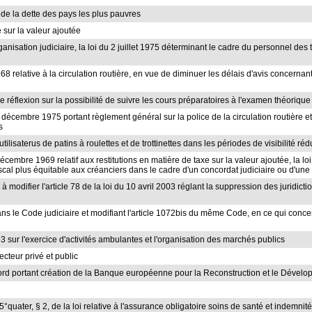
n de la dette des pays les plus pauvres
e sur la valeur ajoutée
organisation judiciaire, la loi du 2 juillet 1975 déterminant le cadre du personnel de
1968 relative à la circulation routière, en vue de diminuer les délais d'avis conce
e réflexion sur la possibilité de suivre les cours préparatoires à l'examen théori
er décembre 1975 portant règlement général sur la police de la circulation routière e
s
tilisaterus de patins à roulettes et de trottinettes dans les périodes de visibilité réd
 décembre 1969 relatif aux restitutions en matière de taxe sur la valeur ajoutée, la lo
cal plus équitable aux créanciers dans le cadre d'un concordat judiciaire ou d'une f
t à modifier l'article 78 de la loi du 10 avril 2003 réglant la suppression des juridic
dans le Code judiciaire et modifiant l'article 1072bis du même Code, en ce qui conce
993 sur l'exercice d'activités ambulantes et l'organisation des marchés publics
ecteur privé et public
Accord portant création de la Banque européenne pour la Reconstruction et le Dével
 15°quater, § 2, de la loi relative à l'assurance obligatoire soins de santé et indemni