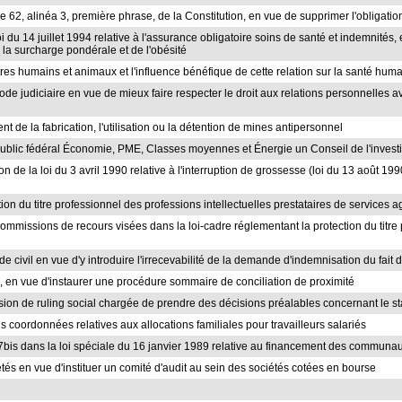
cle 62, alinéa 3, première phrase, de la Constitution, en vue de supprimer l'obligatio
 loi du 14 juillet 1994 relative à l'assurance obligatoire soins de santé et indemnité
la surcharge pondérale et de l'obésité
êtres humains et animaux et l'influence bénéfique de cette relation sur la santé hum
 Code judiciaire en vue de mieux faire respecter le droit aux relations personnelles 
ent de la fabrication, l'utilisation ou la détention de mines antipersonnel
e public fédéral Économie, PME, Classes moyennes et Énergie un Conseil de l'inve
 de la loi du 3 avril 1990 relative à l'interruption de grossesse (loi du 13 août 19
ion du titre professionnel des professions intellectuelles prestataires de services 
commissions de recours visées dans la loi-cadre réglementant la protection du titre 
ode civil en vue d'y introduire l'irrecevabilité de la demande d'indemnisation du fait
e, en vue d'instaurer une procédure sommaire de conciliation de proximité
sion de ruling social chargée de prendre des décisions préalables concernant le sta
is coordonnées relatives aux allocations familiales pour travailleurs salariés
 47bis dans la loi spéciale du 16 janvier 1989 relative au financement des communa
tés en vue d'instituer un comité d'audit au sein des sociétés cotées en bourse