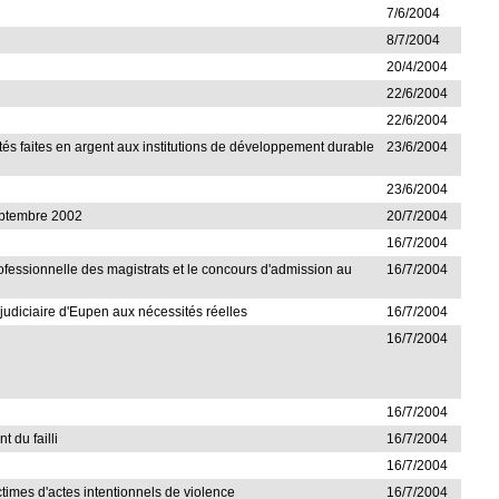
7/6/2004
8/7/2004
20/4/2004
22/6/2004
22/6/2004
lités faites en argent aux institutions de développement durable
23/6/2004
23/6/2004
septembre 2002
20/7/2004
16/7/2004
 professionnelle des magistrats et le concours d'admission au
16/7/2004
t judiciaire d'Eupen aux nécessités réelles
16/7/2004
16/7/2004
16/7/2004
t du failli
16/7/2004
16/7/2004
ictimes d'actes intentionnels de violence
16/7/2004