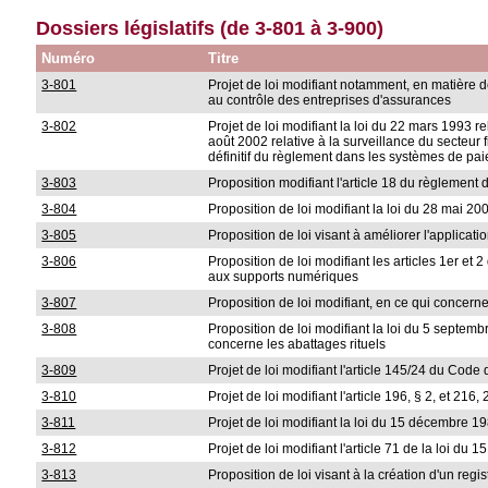
Dossiers législatifs (de 3-801 à 3-900)
Numéro
Titre
3-801
Projet de loi modifiant notamment, en matière de 
au contrôle des entreprises d'assurances
3-802
Projet de loi modifiant la loi du 22 mars 1993 re
août 2002 relative à la surveillance du secteur 
définitif du règlement dans les systèmes de pai
3-803
Proposition modifiant l'article 18 du règlemen
3-804
Proposition de loi modifiant la loi du 28 mai 200
3-805
Proposition de loi visant à améliorer l'applica
3-806
Proposition de loi modifiant les articles 1er et 
aux supports numériques
3-807
Proposition de loi modifiant, en ce qui concerne
3-808
Proposition de loi modifiant la loi du 5 septemb
concerne les abattages rituels
3-809
Projet de loi modifiant l'article 145/24 du Code
3-810
Projet de loi modifiant l'article 196, § 2, et 21
3-811
Projet de loi modifiant la loi du 15 décembre 198
3-812
Projet de loi modifiant l'article 71 de la loi du
3-813
Proposition de loi visant à la création d'un reg