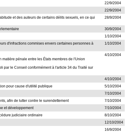
22/9/2004
22/9/2004
abitude et des auteurs de certains délits sexuels, en ce qui
28/9/2004
arlementaire
30/9/2004
1/10/2004
teurs d'infractions commises envers certaines personnes à
1/10/2004
4/10/2004
 en matière pénale entre les États membres de l'Union
i par le Conseil conformément à l'article 34 du Traité sur
4/10/2004
tion pour cause d'utilité publique
5/10/2004
7/10/2004
nts, afin de lutter contre le surendettement
7/10/2004
rche et développement
7/10/2004
océdure judiciaire ordinaire
8/10/2004
12/10/2004
16/9/2004