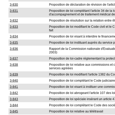
3-830
Proposition de déclaration de révision de l'arti
3-831
Proposition de loi complétant l'article 34 de la
d'accompagnement et de traitement médical de 
3-832
Proposition de résolution sur la relation entre 
3-833
Proposition de loi modifiant le Code civil et le
fait
3-834
Proposition de loi visant à interdire le financem
3-835
Proposition de loi instituant auprès du servic
3-836
Rapport de la Commission nationale d'Evaluation
2003)
3-837
Proposition de loi-cadre réglementant la protect
3-838
Proposition de loi relative aux commissions et 
services agréées
3-839
Proposition de loi modifiant l'article 1382 du C
3-840
Proposition de loi complétant le Code judiciair
3-841
Proposition de loi visant à instituer une commis
3-842
Proposition de loi abrogeant l'article 107 des lo
3-843
Proposition de loi spéciale insérant un article
3-844
Proposition de loi complétant le Code des socié
3-845
Proposition de loi relative au télétravail