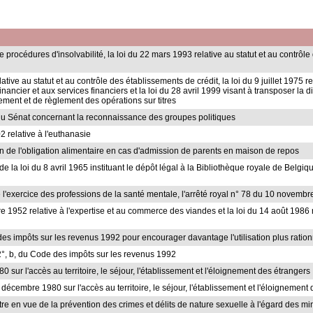
procédures d'insolvabilité, la loi du 22 mars 1993 relative au statut et au contrôle d
lative au statut et au contrôle des établissements de crédit, la loi du 9 juillet 1975 
financier et aux services financiers et la loi du 28 avril 1999 visant à transposer l
ement et de règlement des opérations sur titres
t du Sénat concernant la reconnaissance des groupes politiques
2 relative à l'euthanasie
tion de l'obligation alimentaire en cas d'admission de parents en maison de repos
2 de la loi du 8 avril 1965 instituant le dépôt légal à la Bibliothèque royale de Belg
 l'exercice des professions de la santé mentale, l'arrêté royal n° 78 du 10 novembre
re 1952 relative à l'expertise et au commerce des viandes et la loi du 14 août 1986 
 des impôts sur les revenus 1992 pour encourager davantage l'utilisation plus ration
6, 2°, b, du Code des impôts sur les revenus 1992
0 sur l'accès au territoire, le séjour, l'établissement et l'éloignement des étrangers
 15 décembre 1980 sur l'accès au territoire, le séjour, l'établissement et l'éloignement
istre en vue de la prévention des crimes et délits de nature sexuelle à l'égard des m