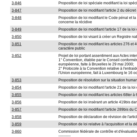
3-846
Proposition de loi spéciale modifiant la loi spé
3-847
Proposition de loi modifiant l'article 2 du décre
3-848
Proposition de loi modifiant le Code pénal et la
concerne la récidive
3-849
Proposition de loi modifiant l'article 17 de la 
3-850
Proposition de loi visant à créer un Registre na
3-851
Proposition de loi modifiant les articles 276 e
caractère public
3-852
Projet de loi portant assentiment aux Actes inte
1° Convention, établie par le Conseil conforméme
européenne, faite à Bruxelles le 29 mai 2000;
2° Protocole à la Convention relative à l'entrai
l'Union européenne, fait à Luxembourg le 16 o
3-853
Proposition de résolution sur la situation human
3-854
Proposition de loi modifiant l'article 21 de la l
3-855
Proposition de loi modifiant les articles 68ter à
3-856
Proposition de loi insérant un article 419bis da
3-857
Proposition de loi modifiant l'article 289bis 
3-858
Proposition de déclaration de révision de l'artic
3-859
Proposition de loi relative à l'acquisition et la 
3-860
Commission fédérale de contrôle et d'évaluatio
----------