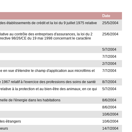
Date
es établissements de crédit et la loi du 9 juillet 1975 relative
25/5/2004
relative au contrôle des entreprises d'assurances, la loi du 2
25/6/2004
a directive 98/26/CE du 19 mai 1998 concernant le caractère
5/7/2004
7/7/2004
2/7/2004
ique en vue d'étendre le champ d'application aux microfilms et
7/7/2004
 1967 relatif à l'exercice des professions des soins de santé
8/7/2004
relative à la protection et au bien-être des animaux, en ce qui
5/7/2004
nelle de l'énergie dans les habitations
8/6/2004
8/6/2004
10/6/2004
 des étrangers
10/6/2004
ineurs
14/7/2004