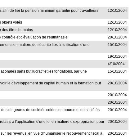
 afin de lier la pension minimum garantie pour travailleurs
12/10/2004
s objets volés
12/10/2004
te des êtres humains
12/10/2004
ontrôle et d'évaluation de l'euthanasie
20/10/2004
ments en matière de sécurité liés à l'utilisation d'une
15/10/2004
19/10/2004
4/10/2004
nationales sans but lucratif et les fondations, par une
15/10/2004
uvoir le développement du capital humain et la formation tout
20/10/2004
20/10/2004
20/10/2004
t des dirigeants de sociétés cotées en bourse et de sociétés
20/10/2004
latifs à l'application d'une loi en matière d'expropriation pour
20/10/2004
s sur les revenus, en vue d'humaniser le recouvrement fiscal à
20/10/2004