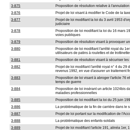
3-875
Proposition de résolution relative à l'annulatio
3-876
Projet de loi visant à modifier le Code de la tax
3-877
Projet de loi modifiant la loi du 3 avril 1953 d'
judiciaire
3-878
Proposition de loi modifiant la loi du 16 mars 
voies publiques
3-879
Proposition de résolution visant à provoquer un
3-880
Proposition de loi modifiant l'arrêté royal du 1
utilisateurs de patins à roulettes et de trottinette
3-881
Proposition de résolution visant à sécuriser les u
3-882
Projet de loi modifiant l'arrêté royal n° 4 du 29
revenus 1992, en vue d'assurer un traitement fis
3-883
Proposition de loi visant à abroger l'article 76 e
temps de guerre
3-884
Proposition de loi insérant un article 1024bis 
maladies professionnelles
3-885
Proposition de loi modifiant la loi du 25 juin 1
3-886
La problématique de la fin de carrière dans le s
3-887
Projet de loi portant sur la modification de l'
3-888
La problématique des enfants-soldats
3-889
Projet de loi modifiant l'article 191, alinéa 1er,