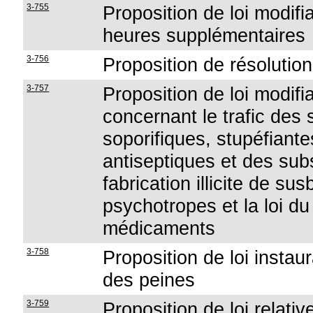
3-755
Proposition de loi modifia
heures supplémentaires
3-756
Proposition de résolutio
3-757
Proposition de loi modifia
concernant le trafic de
soporifiques, stupéfiant
antiseptiques et des sub
fabrication illicite de su
psychotropes et la loi d
médicaments
3-758
Proposition de loi instau
des peines
3-759
Proposition de loi relativ