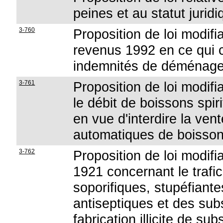
peines et au statut juri
3-760
Proposition de loi modifi
revenus 1992 en ce qui c
indemnités de déménage
3-761
Proposition de loi modifi
le débit de boissons spir
en vue d'interdire la ven
automatiques de boisso
3-762
Proposition de loi modifian
1921 concernant le traf
soporifiques, stupéfiant
antiseptiques et des sub
fabrication illicite de su