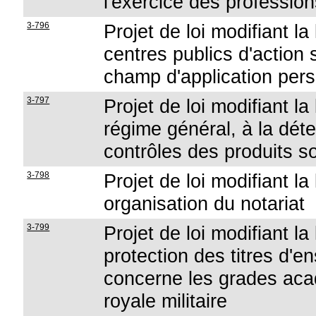
l'exercice des professio
3-796
Projet de loi modifiant la
centres publics d'action 
champ d'application perso
3-797
Projet de loi modifiant la
régime général, à la déten
contrôles des produits s
3-798
Projet de loi modifiant l
organisation du notariat
3-799
Projet de loi modifiant l
protection des titres d'
concerne les grades aca
royale militaire