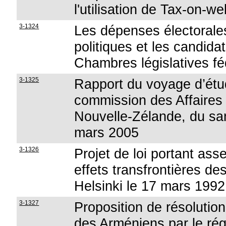
l'utilisation de Tax-on-we
3-1324
Les dépenses électorale
politiques et les candida
Chambres législatives f
3-1325
Rapport du voyage d’étu
commission des Affaires 
Nouvelle-Zélande, du sa
mars 2005
3-1326
Projet de loi portant ass
effets transfrontières des
Helsinki le 17 mars 1992
3-1327
Proposition de résolution
des Arméniens par le rég