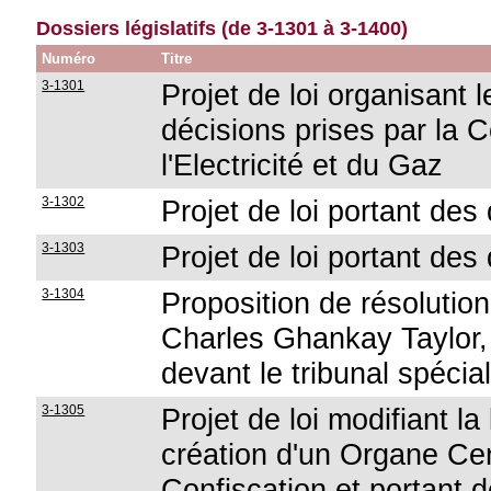
Dossiers législatifs (de 3-1301 à 3-1400)
Numéro
Titre
3-1301
Projet de loi organisant 
décisions prises par la
l'Electricité et du Gaz
3-1302
Projet de loi portant des
3-1303
Projet de loi portant des
3-1304
Proposition de résolution
Charles Ghankay Taylor, 
devant le tribunal spécia
3-1305
Projet de loi modifiant l
création d'un Organe Cent
Confiscation et portant d