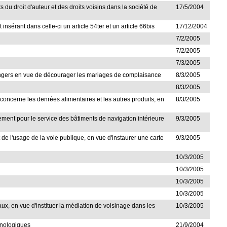
du droit d'auteur et des droits voisins dans la société de
17/5/2004
 insérant dans celle-ci un article 54ter et un article 66bis
17/12/2004
7/2/2005
7/2/2005
7/3/2005
 étrangers en vue de décourager les mariages de complaisance
8/3/2005
8/3/2005
i concerne les denrées alimentaires et les autres produits, en
8/3/2005
gagement pour le service des bâtiments de navigation intérieure
9/3/2005
t de l'usage de la voie publique, en vue d'instaurer une carte
9/3/2005
10/3/2005
10/3/2005
10/3/2005
10/3/2005
aux, en vue d'instituer la médiation de voisinage dans les
10/3/2005
chnologiques
21/9/2004