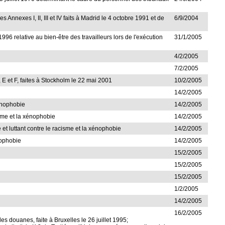
s Annexes I, II, III et IV faits à Madrid le 4 octobre 1991 et de
6/9/2004
996 relative au bien-être des travailleurs lors de l'exécution
31/1/2005
4/2/2005
n
7/2/2005
 E et F, faites à Stockholm le 22 mai 2001
10/2/2005
14/2/2005
xénophobie
14/2/2005
cisme et la xénophobie
14/2/2005
et luttant contre le racisme et la xénophobie
14/2/2005
nophobie
14/2/2005
15/2/2005
15/2/2005
15/2/2005
1/2/2005
14/2/2005
16/2/2005
es douanes, faite à Bruxelles le 26 juillet 1995;