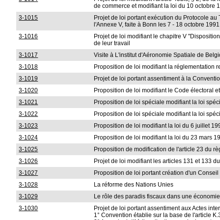
de commerce et modifiant la loi du 10 octobre 1
3-1015
Projet de loi portant exécution du Protocole au Tr
l'Annexe V, faite à Bonn les 7 - 18 octobre 1991
3-1016
Projet de loi modifiant le chapitre V "Dispositi
de leur travail
3-1017
Visite à L'institut d'Aéronomie Spatiale de Belg
3-1018
Proposition de loi modifiant la réglementation re
3-1019
Projet de loi portant assentiment à la Conventi
3-1020
Proposition de loi modifiant le Code électoral e
3-1021
Proposition de loi spéciale modifiant la loi spé
3-1022
Proposition de loi spéciale modifiant la loi spéc
3-1023
Proposition de loi modifiant la loi du 6 juille
3-1024
Proposition de loi modifiant la loi du 23 mars 1
3-1025
Proposition de modification de l'article 23 du 
3-1026
Projet de loi modifiant les articles 131 et 133
3-1027
Proposition de loi portant création d'un Conseil 
3-1028
La réforme des Nations Unies
3-1029
Le rôle des paradis fiscaux dans une économie
3-1030
Projet de loi portant assentiment aux Actes inte
1° Convention établie sur la base de l'article K