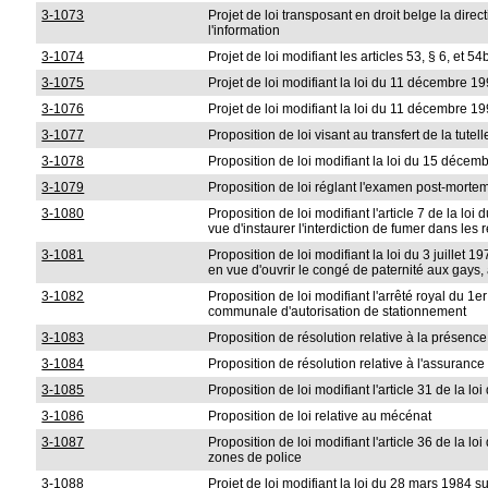
3-1073
Projet de loi transposant en droit belge la dir
l'information
3-1074
Projet de loi modifiant les articles 53, § 6, et 5
3-1075
Projet de loi modifiant la loi du 11 décembre 199
3-1076
Projet de loi modifiant la loi du 11 décembre 19
3-1077
Proposition de loi visant au transfert de la tute
3-1078
Proposition de loi modifiant la loi du 15 décem
3-1079
Proposition de loi réglant l'examen post-morte
3-1080
Proposition de loi modifiant l'article 7 de la l
vue d'instaurer l'interdiction de fumer dans les 
3-1081
Proposition de loi modifiant la loi du 3 juillet 
en vue d'ouvrir le congé de paternité aux gays,
3-1082
Proposition de loi modifiant l'arrêté royal du 1
communale d'autorisation de stationnement
3-1083
Proposition de résolution relative à la présenc
3-1084
Proposition de résolution relative à l'assuranc
3-1085
Proposition de loi modifiant l'article 31 de la l
3-1086
Proposition de loi relative au mécénat
3-1087
Proposition de loi modifiant l'article 36 de la 
zones de police
3-1088
Projet de loi modifiant la loi du 28 mars 1984 s