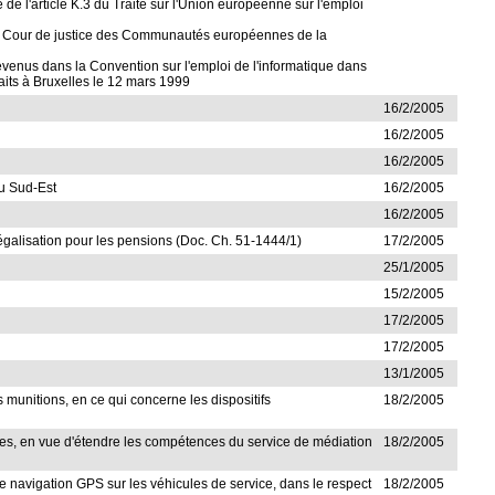
 de l'article K.3 du Traité sur l'Union européenne sur l'emploi
par la Cour de justice des Communautés européennes de la
 revenus dans la Convention sur l'emploi de l'informatique dans
aits à Bruxelles le 12 mars 1999
16/2/2005
16/2/2005
16/2/2005
du Sud-Est
16/2/2005
16/2/2005
'égalisation pour les pensions (Doc. Ch. 51-1444/1)
17/2/2005
25/1/2005
15/2/2005
17/2/2005
17/2/2005
13/1/2005
 munitions, en ce qui concerne les dispositifs
18/2/2005
ques, en vue d'étendre les compétences du service de médiation
18/2/2005
 de navigation GPS sur les véhicules de service, dans le respect
18/2/2005