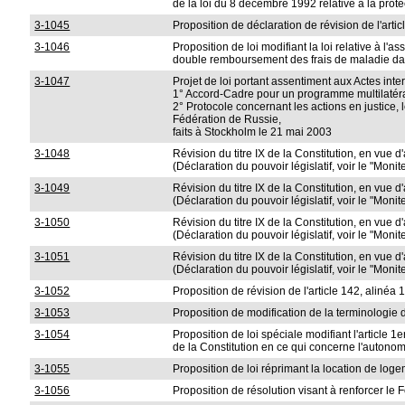
de la loi du 8 décembre 1992 relative à la prote
3-1045
Proposition de déclaration de révision de l'artic
3-1046
Proposition de loi modifiant la loi relative à l
double remboursement des frais de maladie da
3-1047
Projet de loi portant assentiment aux Actes inte
1° Accord-Cadre pour un programme multilatér
2° Protocole concernant les actions en justice
Fédération de Russie,
faits à Stockholm le 21 mai 2003
3-1048
Révision du titre IX de la Constitution, en vue d'
(Déclaration du pouvoir législatif, voir le "Mon
3-1049
Révision du titre IX de la Constitution, en vue d
(Déclaration du pouvoir législatif, voir le "Mon
3-1050
Révision du titre IX de la Constitution, en vue d
(Déclaration du pouvoir législatif, voir le "Mon
3-1051
Révision du titre IX de la Constitution, en vue d'
(Déclaration du pouvoir législatif, voir le "Mon
3-1052
Proposition de révision de l'article 142, alinéa 1
3-1053
Proposition de modification de la terminologie d
3-1054
Proposition de loi spéciale modifiant l'article 1
de la Constitution en ce qui concerne l'autono
3-1055
Proposition de loi réprimant la location de logem
3-1056
Proposition de résolution visant à renforcer le