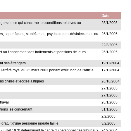
Date
angers en ce qui concerne les conditions relatives au
25/1/2005
ses, soporifiques, stupéfiantes, psychotropes, désinfectantes ou
26/1/2005
22/3/2005
et au financement des traitements et pensions de leurs
26/1/2005
ment des étrangers
19/11/2004
e l'arrêté royal du 25 mars 2003 portant exécution de l'article
17/11/2004
ns civiles et ecclésiastiques
26/10/2004
27/1/2005
27/1/2005
travail
28/1/2005
ations les concernant
31/1/2005
2/2/2005
re gratuit d'une personne morale faillie
3/2/2005
u 15 juillet 1970 déterminant le cadre du personnel des tribunaux
24/9/2004