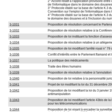
2° Accord relatif à l'application provisoire ent
de l'informatique dans le domaine des douanes, f
3° Protocole établi sur la base de l'article K.3
Convention sur l'emploi de l'informatique dans
4° Protocole établi sur la base de l'article K.3
le domaine des douanes et à l'inclusion du num
3-1031
Proposition de résolution concernant le Partena
3-1032
Proposition de résolution relative à la Confére
3-1033
Proposition de loi instituant la fonction d'asse
3-1034
Proposition de résolution relative à un allègem
3-1035
Proposition de loi modifiant l'arrêté royal n° 7
3-1036
Conflit d'intérêts entre le Parlement flamand e
3-1037
La politique des médicaments
3-1038
Traite des êtres humains
3-1039
Proposition de résolution relative à l'annulatio
3-1040
Proposition de loi relative à la personnalité jur
3-1041
Projet de loi modifiant la loi du 31 décembre 2
3-1042
Proposition de loi modifiant la loi du 3 janvier
antimanipulation
3-1043
Proposition de loi modifiant l'article 43bis de
pour les télécommunications
3-1044
Proposition de loi visant à encadrer la surveill