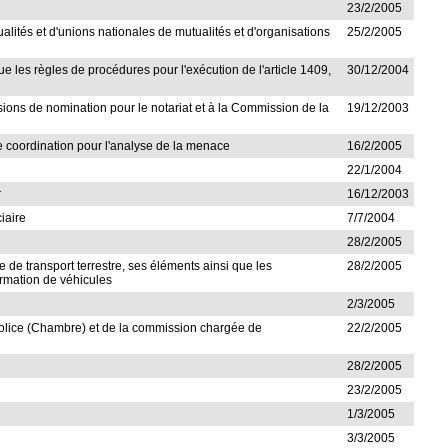
23/2/2005
alités et d'unions nationales de mutualités et d'organisations
25/2/2005
ue les règles de procédures pour l'exécution de l'article 1409,
30/12/2004
sions de nomination pour le notariat et à la Commission de la
19/12/2003
de coordination pour l'analyse de la menace
16/2/2005
22/1/2004
r
16/12/2003
ciaire
7/7/2004
28/2/2005
e de transport terrestre, ses éléments ainsi que les
28/2/2005
formation de véhicules
2/3/2005
olice (Chambre) et de la commission chargée de
22/2/2005
28/2/2005
23/2/2005
1/3/2005
3/3/2005