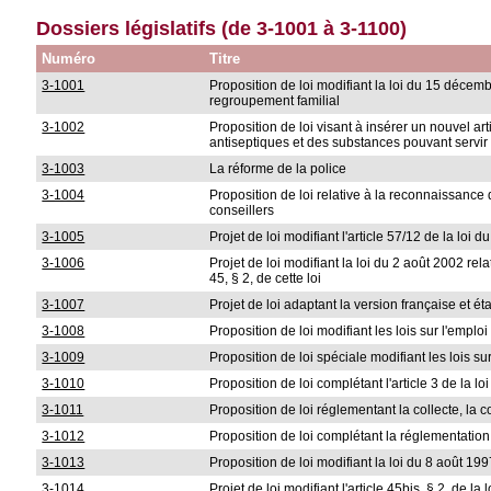
Dossiers législatifs (de 3-1001 à 3-1100)
Numéro
Titre
3-1001
Proposition de loi modifiant la loi du 15 décemb
regroupement familial
3-1002
Proposition de loi visant à insérer un nouvel ar
antiseptiques et des substances pouvant servir à
3-1003
La réforme de la police
3-1004
Proposition de loi relative à la reconnaissanc
conseillers
3-1005
Projet de loi modifiant l'article 57/12 de la loi
3-1006
Projet de loi modifiant la loi du 2 août 2002 rela
45, § 2, de cette loi
3-1007
Projet de loi adaptant la version française et ét
3-1008
Proposition de loi modifiant les lois sur l'empl
3-1009
Proposition de loi spéciale modifiant les lois s
3-1010
Proposition de loi complétant l'article 3 de la 
3-1011
Proposition de loi réglementant la collecte, la 
3-1012
Proposition de loi complétant la réglementation d
3-1013
Proposition de loi modifiant la loi du 8 août 1997
3-1014
Projet de loi modifiant l'article 45bis, § 2, de 