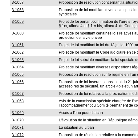
3-1057
Proposition de résolution concernant la situati
3-1058
Proposition de loi modifiant diverses dispositi
syndicales
3-1059
Projet de loi portant confirmation de l'arrêté r
§ 1er, alinéa 4 et § 1er bis, alinéa 4, du Code ju
3-1060
Projet de loi modifiant certaines lois relative
protection de la vie privée
3-1061
Projet de loi modifiant la loi du 18 juillet 19
3-1062
Projet de loi modifiant le Code judiciaire en ce
3-1063
Projet de loi spéciale modifiant la loi spéciale 
3-1064
Projet de loi modifiant diverses dispositions lé
3-1065
Proposition de résolution sur le régime en Iran e
3-1066
Proposition de loi insérant, dans la loi du 21 j
accessoires de sécurité, un article 4bis et un ar
3-1067
Proposition de loi relative à la procréation mé
3-1068
Avis de la commission spéciale chargée de l'
l'accompagnement du Comité permanent de cont
3-1069
Accès à l'eau pour chacun
3-1070
L'évolution de la situation en République dém
3-1071
La situation au Liban
3-1072
Proposition de résolution relative à la commémo