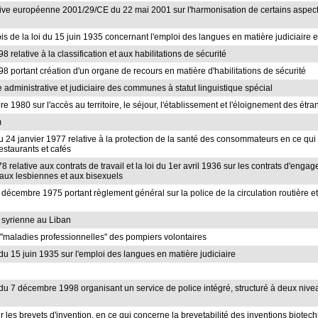
ective européenne 2001/29/CE du 22 mai 2001 sur l'harmonisation de certains aspects 
4bis de la loi du 15 juin 1935 concernant l'emploi des langues en matière judiciaire et
8 relative à la classification et aux habilitations de sécurité
98 portant création d'un organe de recours en matière d'habilitations de sécurité
lle administrative et judiciaire des communes à statut linguistique spécial
bre 1980 sur l'accès au territoire, le séjour, l'établissement et l'éloignement des
m
oi du 24 janvier 1977 relative à la protection de la santé des consommateurs en ce qu
restaurants et cafés
1978 relative aux contrats de travail et la loi du 1er avril 1936 sur les contrats d'en
 aux lesbiennes et aux bisexuels
er décembre 1975 portant règlement général sur la police de la circulation routière e
e syrienne au Liban
e "maladies professionnelles" des pompiers volontaires
oi du 15 juin 1935 sur l'emploi des langues en matière judiciaire
loi du 7 décembre 1998 organisant un service de police intégré, structuré à deux nive
ur les brevets d'invention, en ce qui concerne la brevetabilité des inventions biote