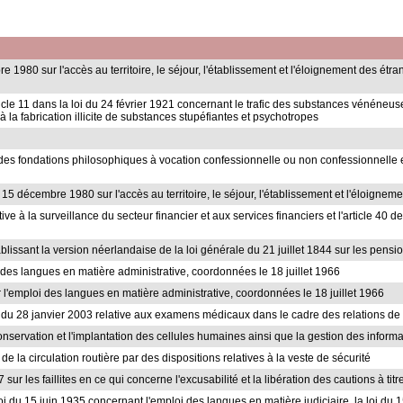
re 1980 sur l'accès au territoire, le séjour, l'établissement et l'éloignement des étr
ticle 11 dans la loi du 24 février 1921 concernant le trafic des substances vénéneu
 la fabrication illicite de substances stupéfiantes et psychotropes
e des fondations philosophiques à vocation confessionnelle ou non confessionnelle 
 du 15 décembre 1980 sur l'accès au territoire, le séjour, l'établissement et l'éloigne
tive à la surveillance du secteur financier et aux services financiers et l'article 40 d
ablissant la version néerlandaise de la loi générale du 21 juillet 1844 sur les pensio
oi des langues en matière administrative, coordonnées le 18 juillet 1966
ur l'emploi des langues en matière administrative, coordonnées le 18 juillet 1966
loi du 28 janvier 2003 relative aux examens médicaux dans le cadre des relations de 
conservation et l'implantation des cellules humaines ainsi que la gestion des inform
e la circulation routière par des dispositions relatives à la veste de sécurité
 sur les faillites en ce qui concerne l'excusabilité et la libération des cautions à tit
la loi du 15 juin 1935 concernant l'emploi des langues en matière judiciaire, la loi d