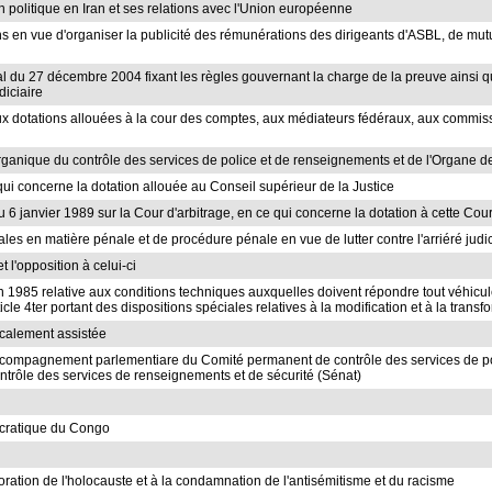
on politique en Iran et ses relations avec l'Union européenne
ons en vue d'organiser la publicité des rémunérations des dirigeants d'ASBL, de mutu
oyal du 27 décembre 2004 fixant les règles gouvernant la charge de la preuve ainsi q
diciaire
s aux dotations allouées à la cour des comptes, aux médiateurs fédéraux, aux commis
91 organique du contrôle des services de police et de renseignements et de l'Organe 
 qui concerne la dotation allouée au Conseil supérieur de la Justice
du 6 janvier 1989 sur la Cour d'arbitrage, en ce qui concerne la dotation à cette Cou
gales en matière pénale et de procédure pénale en vue de lutter contre l'arriéré judi
t l'opposition à celui-ci
uin 1985 relative aux conditions techniques auxquelles doivent répondre tout véhicul
ticle 4ter portant des dispositions spéciales relatives à la modification et à la trans
dicalement assistée
accompagnement parlementiare du Comité permanent de contrôle des services de p
rôle des services de renseignements et de sécurité (Sénat)
ocratique du Congo
ration de l'holocauste et à la condamnation de l'antisémitisme et du racisme