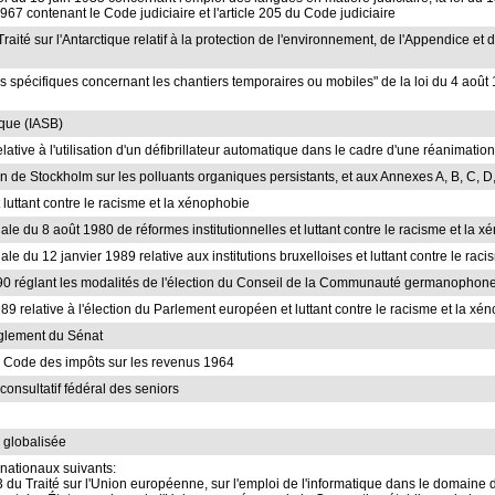
967 contenant le Code judiciaire et l'article 205 du Code judiciaire
aité sur l'Antarctique relatif à la protection de l'environnement, de l'Appendice et de
ons spécifiques concernant les chantiers temporaires ou mobiles" de la loi du 4 août 1
ique (IASB)
lative à l'utilisation d'un défibrillateur automatique dans le cadre d'une réanimatio
on de Stockholm sur les polluants organiques persistants, et aux Annexes A, B, C, D,
t luttant contre le racisme et la xénophobie
ciale du 8 août 1980 de réformes institutionnelles et luttant contre le racisme et la 
iale du 12 janvier 1989 relative aux institutions bruxelloises et luttant contre le ra
t 1990 réglant les modalités de l'élection du Conseil de la Communauté germanophone 
989 relative à l'élection du Parlement européen et luttant contre le racisme et la xé
règlement du Sénat
 du Code des impôts sur les revenus 1964
consultatif fédéral des seniors
 globalisée
rnationaux suivants:
.3 du Traité sur l'Union européenne, sur l'emploi de l'informatique dans le domaine d