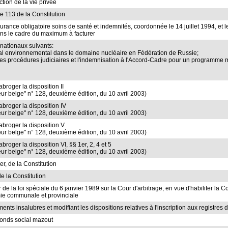
ction de la vie privée
le 113 de la Constitution
'assurance obligatoire soins de santé et indemnités, coordonnée le 14 juillet 1994, et
ns le cadre du maximum à facturer
rnationaux suivants:
al environnemental dans le domaine nucléaire en Fédération de Russie;
, les procédures judiciaires et l'indemnisation à l'Accord-Cadre pour un programme
abroger la disposition II
iteur belge" n° 128, deuxième édition, du 10 avril 2003)
'abroger la disposition IV
iteur belge" n° 128, deuxième édition, du 10 avril 2003)
'abroger la disposition V
iteur belge" n° 128, deuxième édition, du 10 avril 2003)
abroger la disposition VI, §§ 1er, 2, 4 et 5
iteur belge" n° 128, deuxième édition, du 10 avril 2003)
er, de la Constitution
e la Constitution
er de la loi spéciale du 6 janvier 1989 sur la Cour d'arbitrage, en vue d'habiliter la 
mie communale et provinciale
ents insalubres et modifiant les dispositions relatives à l'inscription aux registres 
 Fonds social mazout