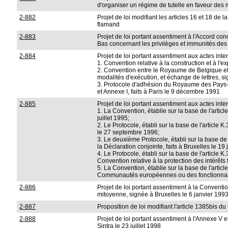
d'organiser un régime de tutelle en faveur des
2-882
Projet de loi modifiant les articles 16 et 18 de
flamand
2-883
Projet de loi portant assentiment à l'Accord c
Bas concernant les privilèges et immunités des 
2-884
Projet de loi portant assentiment aux actes inte
1. Convention relative à la construction et à l'e
2. Convention entre le Royaume de Belgique et
modalités d'exécution, et échange de lettres, 
3. Protocole d'adhésion du Royaume des Pays-Ba
et Annexe I, faits à Paris le 9 décembre 1991
2-885
Projet de loi portant assentiment aux actes inte
1. La Convention, établie sur la base de l'artic
juillet 1995;
2. Le Protocole, établi sur la base de l'article
le 27 septembre 1996;
3. Le deuxième Protocole, établi sur la base de
la Déclaration conjointe, faits à Bruxelles le 19 
4. Le Protocole, établi sur la base de l'article
Convention relative à la protection des intérê
5. La Convention, établie sur la base de l'articl
Communautés européennes ou des fonctionnaire
2-886
Projet de loi portant assentiment à la Convent
mitoyenne, signée à Bruxelles le 6 janvier 199
2-887
Proposition de loi modifiant l'article 1385bis d
2-888
Projet de loi portant assentiment à l'Annexe V 
Sintra le 23 juillet 1998