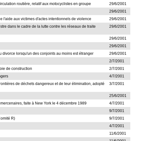
irculation routière, relatif aux motocyclistes en groupe
29/6/2001
29/6/2001
ne l'aide aux victimes d'actes intentionnels de violence
29/6/2001
re dans le cadre de la lutte contre les réseaux de traite
29/6/2001
29/6/2001
29/6/2001
é du divorce lorsqu'un des conjoints au moins est étranger
29/6/2001
2/7/2001
voie de construction
2/7/2001
angers
4/7/2001
ontières de déchets dangereux et de leur élimination, adopté
3/7/2001
25/6/2001
n de mercenaires, faite à New York le 4 décembre 1989
4/7/2001
9/7/2001
Comité R)
9/7/2001
4/7/2001
11/6/2001