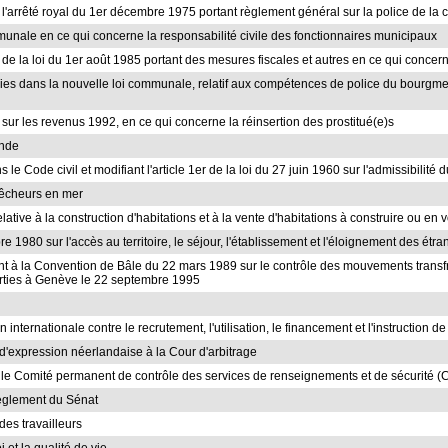
s l'arrêté royal du 1er décembre 1975 portant règlement général sur la police de la c
mmunale en ce qui concerne la responsabilité civile des fonctionnaires municipaux
38 de la loi du 1er août 1985 portant des mesures fiscales et autres en ce qui concer
uies dans la nouvelle loi communale, relatif aux compétences de police du bourgmest
 sur les revenus 1992, en ce qui concerne la réinsertion des prostitué(e)s
onde
s le Code civil et modifiant l'article 1er de la loi du 27 juin 1960 sur l'admissibilit
 pêcheurs en mer
lative à la construction d'habitations et à la vente d'habitations à construire ou en 
e 1980 sur l'accès au territoire, le séjour, l'établissement et l'éloignement des étr
nt à la Convention de Bâle du 22 mars 1989 sur le contrôle des mouvements transfr
arties à Genève le 22 septembre 1995
n internationale contre le recrutement, l'utilisation, le financement et l'instructio
d'expression néerlandaise à la Cour d'arbitrage
le Comité permanent de contrôle des services de renseignements et de sécurité (
 Règlement du Sénat
 des travailleurs