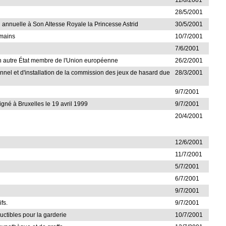
11/6/2001
28/5/2001
on annuelle à Son Altesse Royale la Princesse Astrid
30/5/2001
umains
10/7/2001
7/6/2001
 d'un autre État membre de l'Union européenne
26/2/2001
sonnel et d'installation de la commission des jeux de hasard due
28/3/2001
9/7/2001
igné à Bruxelles le 19 avril 1999
9/7/2001
20/4/2001
12/6/2001
11/7/2001
5/7/2001
6/7/2001
9/7/2001
fs.
9/7/2001
uctibles pour la garderie
10/7/2001