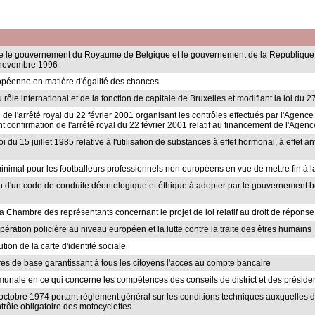
entre le gouvernement du Royaume de Belgique et le gouvernement de la République
 7 novembre 1996
ropéenne en matière d'égalité des chances
 rôle international et de la fonction de capitale de Bruxelles et modifiant la loi d
n de l'arrêté royal du 22 février 2001 organisant les contrôles effectués par l'Agenc
nt confirmation de l'arrêté royal du 22 février 2001 relatif au financement de l'Agen
 loi du 15 juillet 1985 relative à l'utilisation de substances à effet hormonal, à effet
minimal pour les footballeurs professionnels non européens en vue de mettre fin à l
ation d'un code de conduite déontologique et éthique à adopter par le gouvernement
 la Chambre des représentants concernant le projet de loi relatif au droit de réponse 
opération policière au niveau européen et la lutte contre la traite des êtres humains
tion de la carte d'identité sociale
aires de base garantissant à tous les citoyens l'accès au compte bancaire
mmunale en ce qui concerne les compétences des conseils de district et des présiden
10 octobre 1974 portant règlement général sur les conditions techniques auxquelles 
trôle obligatoire des motocyclettes