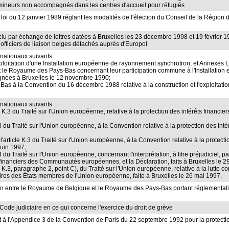
 mineurs non accompagnés dans les centres d'accueil pour réfugiés
 la loi du 12 janvier 1989 réglant les modalités de l'élection du Conseil de la Régi
onclu par échange de lettres datées à Bruxelles les 23 décembre 1998 et 19 févrie
officiers de liaison belges détachés auprès d'Europol
rnationaux suivants :
xploitation d'une Installation européenne de rayonnement synchrotron, et Annexes I, II
 le Royaume des Pays-Bas concernant leur participation commune à l'Installatio
signées à Bruxelles le 12 novembre 1990;
s à la Convention du 16 décembre 1988 relative à la construction et l'exploitati
rnationaux suivants :
le K.3 du Traité sur l'Union européenne, relative à la protection des intérêts finan
 K.3 du Traité sur l'Union européenne, à la Convention relative à la protection des 
 l'article K.3 du Traité sur l'Union européenne, à la Convention relative à la prot
juin 1997;
 K.3 du Traité sur l'Union européenne, concernant l'interprétation, à titre préjudici
ts financiers des Communautés européennes, et la Déclaration, faits à Bruxelles le
e K.3, paragraphe 2, point C), du Traité sur l'Union européenne, relative à la lutte c
s des États membres de l'Union européenne, faite à Bruxelles le 26 mai 1997.
ion entre le Royaume de Belgique et le Royaume des Pays-Bas portant réglementation
3
u Code judiciaire en ce qui concerne l'exercice du droit de grève
et à l'Appendice 3 de la Convention de Paris du 22 septembre 1992 pour la protecti