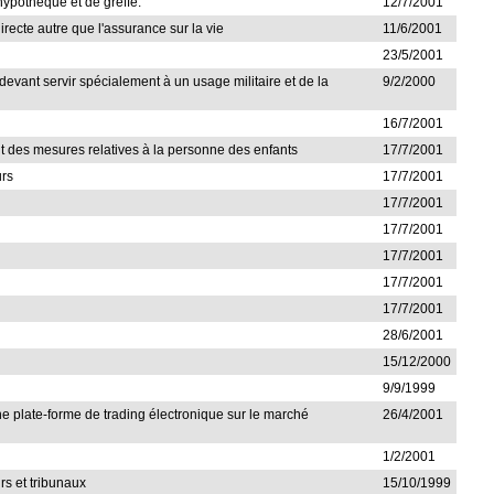
'hypothèque et de greffe.
12/7/2001
irecte autre que l'assurance sur la vie
11/6/2001
23/5/2001
l devant servir spécialement à un usage militaire et de la
9/2/2000
16/7/2001
nant des mesures relatives à la personne des enfants
17/7/2001
urs
17/7/2001
17/7/2001
17/7/2001
17/7/2001
17/7/2001
17/7/2001
28/6/2001
15/12/2000
9/9/1999
'une plate-forme de trading électronique sur le marché
26/4/2001
1/2/2001
rs et tribunaux
15/10/1999