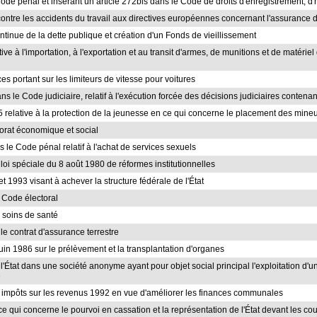
 Code pénal et insérant un article 272bis dans le Code de droits d'enregistrement, d
contre les accidents du travail aux directives européennes concernant l'assurance d
ontinue de la dette publique et création d'un Fonds de vieillissement
ative à l'importation, à l'exportation et au transit d'armes, de munitions et de matérie
es portant sur les limiteurs de vitesse pour voitures
ans le Code judiciaire, relatif à l'exécution forcée des décisions judiciaires conte
965 relative à la protection de la jeunesse en ce qui concerne le placement des mine
itorat économique et social
s le Code pénal relatif à l'achat de services sexuels
la loi spéciale du 8 août 1980 de réformes institutionnelles
llet 1993 visant à achever la structure fédérale de l'État
u Code électoral
e soins de santé
 le contrat d'assurance terrestre
3 juin 1986 sur le prélèvement et la transplantation d'organes
 de l'État dans une société anonyme ayant pour objet social principal l'exploitation d
e
des impôts sur les revenus 1992 en vue d'améliorer les finances communales
 ce qui concerne le pourvoi en cassation et la représentation de l'État devant les cou