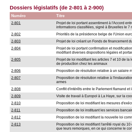
Dossiers législatifs (de 2-801 à 2-900)
Numéro
Titre
2-801
Projet de loi portant assentiment à l'Accord 
informations classifiées, signé à Bruxelles le
2-802
Priorités de la présidence belge de l'Union eu
2-803
Projet de loi créant un Fonds de financement du
2-804
Projet de loi portant confirmation et modificatio
modifiant diverses dispositions légales et porta
2-805
Projet de loi modifiant les articles 7 et 10 de la
de production chez les animaux
2-806
Proposition de résolution relative à un salaire 
2-807
Proposition de résolution relative à l'instaur
armes
2-808
Conflit d'intérêts entre le Parlement flamand et
2-809
Visite de travail à Europol à La Haye, sur la co
2-810
Proposition de loi modifiant les mesures d'exécu
2-811
Proposition de loi instituant les services banc
2-812
Proposition de loi modifiant la nouvelle loi co
2-813
Proposition de loi modifiant l'arrêté royal du 
que leurs remorques, en ce qui concerne le con