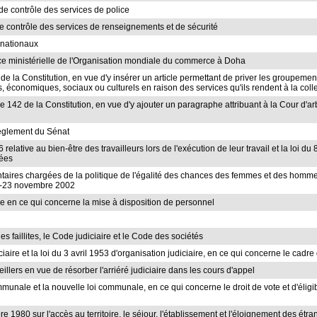
e contrôle des services de police
e contrôle des services de renseignements et de sécurité
ernationaux
ence ministérielle de l'Organisation mondiale du commerce à Doha
II de la Constitution, en vue d'y insérer un article permettant de priver les groupem
économiques, sociaux ou culturels en raison des services qu'ils rendent à la colle
cle 142 de la Constitution, en vue d'y ajouter un paragraphe attribuant à la Cour d'
 Règlement du Sénat
 relative au bien-être des travailleurs lors de l'exécution de leur travail et la loi du 
pées
aires chargées de la politique de l'égalité des chances des femmes et des homm
-23 novembre 2002
le en ce qui concerne la mise à disposition de personnel
les faillites, le Code judiciaire et le Code des sociétés
iciaire et la loi du 3 avril 1953 d'organisation judiciaire, en ce qui concerne le cadr
illers en vue de résorber l'arriéré judiciaire dans les cours d'appel
communale et la nouvelle loi communale, en ce qui concerne le droit de vote et d'éli
e 1980 sur l'accès au territoire, le séjour, l'établissement et l'éloignement des étra