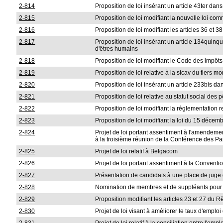
2-814
Proposition de loi insérant un article 43ter dan
2-815
Proposition de loi modifiant la nouvelle loi co
2-816
Proposition de loi modifiant les articles 36 et 
2-817
Proposition de loi insérant un article 134quinq
d'êtres humains
2-818
Proposition de loi modifiant le Code des impôts
2-819
Proposition de loi relative à la sicav du tiers m
2-820
Proposition de loi insérant un article 233bis dan
2-821
Proposition de loi relative au statut social des
2-822
Proposition de loi modifiant la réglementation re
2-823
Proposition de loi modifiant la loi du 15 décembr
2-824
Projet de loi portant assentiment à l'amendeme
à la troisième réunion de la Conférence des P
2-825
Projet de loi relatif à Belgacom
2-826
Projet de loi portant assentiment à la Conventio
2-827
Présentation de candidats à une place de juge 
2-828
Nomination de membres et de suppléants pour 
2-829
Proposition modifiant les articles 23 et 27 du
2-830
Projet de loi visant à améliorer le taux d'emploi