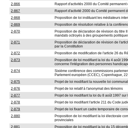
2-866
Rapport d'activités 2000 du Comité permanent d
2-867
Rapport d'activité 2000 du Comité permanent d
2-868
Proposition de loi instituant les médiateurs int
2-869
Proposition de résolution relative à la confér
2-870
Proposition de déclaration de révision du titre 
mandats octroyés à des groupements politiques, 
2-871
Proposition de déclaration de révision de l'arti
par la Constitution
2-872
Proposition de modification de l'article 26 du
2-873
Proposition de loi modifiant la loi du 4 août 1996
concerne l'intégration des personnes handica
2-874
Sixième conférence des commissions parlement
Parlement européen (CCEC), Copenhague, 22
2-875
Projet de loi modifiant la nouvelle loi communa
2-876
Projet de loi relatif à l'anonymat des témoins
2-877
Projet de loi modifiant la loi du 8 août 1997 sur 
2-878
Projet de loi modifiant l'article 211 du Code jud
2-879
Projet de loi fixant un cadre temporaire de conse
2-880
Proposition de loi modifiant la loi électorale 
provinciales
2-881
Proposition de loi modifiant la loi du 15 décembr