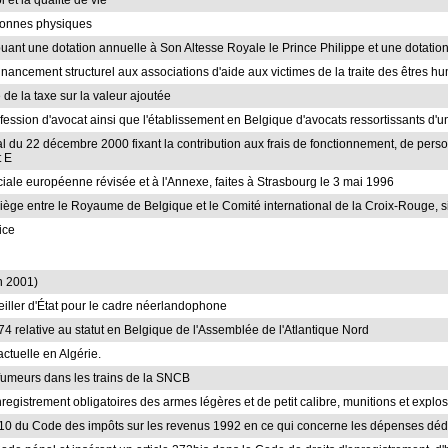
oi et la qualité de vie
rsonnes physiques
tribuant une dotation annuelle à Son Altesse Royale le Prince Philippe et une dotati
financement structurel aux associations d'aide aux victimes de la traite des êtres h
e de la taxe sur la valeur ajoutée
a profession d'avocat ainsi que l'établissement en Belgique d'avocats ressortissants
oyal du 22 décembre 2000 fixant la contribution aux frais de fonctionnement, de per
t E
ociale européenne révisée et à l'Annexe, faites à Strasbourg le 3 mai 1996
 siège entre le Royaume de Belgique et le Comité international de la Croix-Rouge, s
ice
n 2001)
iller d'État pour le cadre néerlandophone
974 relative au statut en Belgique de l'Assemblée de l'Atlantique Nord
actuelle en Algérie.
 fumeurs dans les trains de la SNCB
nregistrement obligatoires des armes légères et de petit calibre, munitions et explosi
et 110 du Code des impôts sur les revenus 1992 en ce qui concerne les dépenses déd