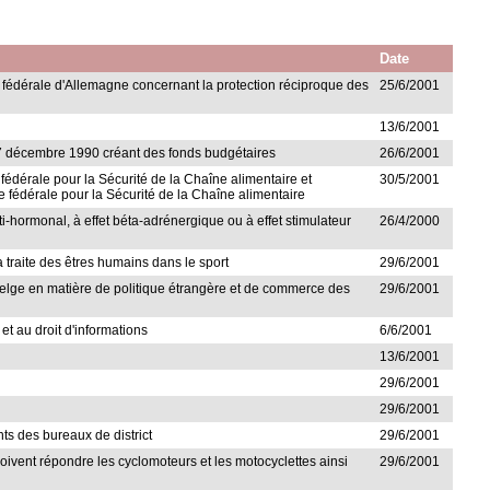
Date
 fédérale d'Allemagne concernant la protection réciproque des
25/6/2001
13/6/2001
u 27 décembre 1990 créant des fonds budgétaires
26/6/2001
e fédérale pour la Sécurité de la Chaîne alimentaire et
30/5/2001
ce fédérale pour la Sécurité de la Chaîne alimentaire
 anti-hormonal, à effet béta-adrénergique ou à effet stimulateur
26/4/2000
a traite des êtres humains dans le sport
29/6/2001
 belge en matière de politique étrangère et de commerce des
29/6/2001
et au droit d'informations
6/6/2001
13/6/2001
29/6/2001
29/6/2001
ts des bureaux de district
29/6/2001
doivent répondre les cyclomoteurs et les motocyclettes ainsi
29/6/2001