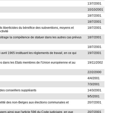
13/7/2001
10/10/2001
18/7/2001
18/7/2001
ents liberticides du bénéfice des subventions, moyens et
18/7/2001
ctivité
arbitrage la compétence de statuer dans les autres cas prévus
18/7/2001
18/7/2001
8 avril 1965 instituant les règlements de travail, en ce qui
19/7/2001
es dans les Etats membres de l'Union européenne et au
19/11/2002
22/2/2000
4/4/2001
7/3/2001
e des conseillers suppléants
14/3/2001
9/5/2001
gibilité des non-Belges aux élections communales et
20/7/2001
ngers ainsi que l'article 596 du Code judiciaire, en vue
20/7/2001