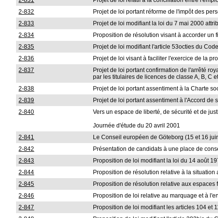
2-831
Projet de loi relatif à la conciliation entre l'empl
2-832
Projet de loi portant réforme de l'impôt des pe
2-833
Projet de loi modifiant la loi du 7 mai 2000 at
2-834
Proposition de résolution visant à accorder un 
2-835
Projet de loi modifiant l'article 53octies du Cod
2-836
Projet de loi visant à faciliter l'exercice de l
2-837
Projet de loi portant confirmation de l'arrêté r
par les titulaires de licences de classe A, B, C e
2-838
Projet de loi portant assentiment à la Charte s
2-839
Projet de loi portant assentiment à l'Accord de
2-840
Vers un espace de liberté, de sécurité et de just
Journée d'étude du 20 avril 2001
2-841
Le Conseil européen de Göteborg (15 et 16 jui
2-842
Présentation de candidats à une place de conse
2-843
Proposition de loi modifiant la loi du 14 août 1
2-844
Proposition de résolution relative à la situation 
2-845
Proposition de résolution relative aux espaces
2-846
Proposition de loi relative au marquage et à l'e
2-847
Proposition de loi modifiant les articles 104 