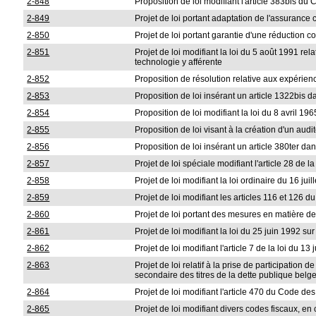
2-848
Proposition de loi modifiant l'article 383bis du
2-849
Projet de loi portant adaptation de l'assurance 
2-850
Projet de loi portant garantie d'une réduction c
2-851
Projet de loi modifiant la loi du 5 août 1991 rel
technologie y afférente
2-852
Proposition de résolution relative aux expérienc
2-853
Proposition de loi insérant un article 1322bis d
2-854
Proposition de loi modifiant la loi du 8 avril 1
2-855
Proposition de loi visant à la création d'un aud
2-856
Proposition de loi insérant un article 380ter dan
2-857
Projet de loi spéciale modifiant l'article 28 de 
2-858
Projet de loi modifiant la loi ordinaire du 16 jui
2-859
Projet de loi modifiant les articles 116 et 126 d
2-860
Projet de loi portant des mesures en matière d
2-861
Projet de loi modifiant la loi du 25 juin 1992 sur
2-862
Projet de loi modifiant l'article 7 de la loi du 1
2-863
Projet de loi relatif à la prise de participation
secondaire des titres de la dette publique belg
2-864
Projet de loi modifiant l'article 470 du Code 
2-865
Projet de loi modifiant divers codes fiscaux, en