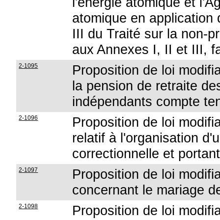
l'énergie atomique et l'A
atomique en application d
III du Traité sur la non-p
aux Annexes I, II et III,
2-1095
Proposition de loi modifi
la pension de retraite des
indépendants compte tenu
2-1096
Proposition de loi modifi
relatif à l'organisation d
correctionnelle et portan
2-1097
Proposition de loi modifi
concernant le mariage des
2-1098
Proposition de loi modifi