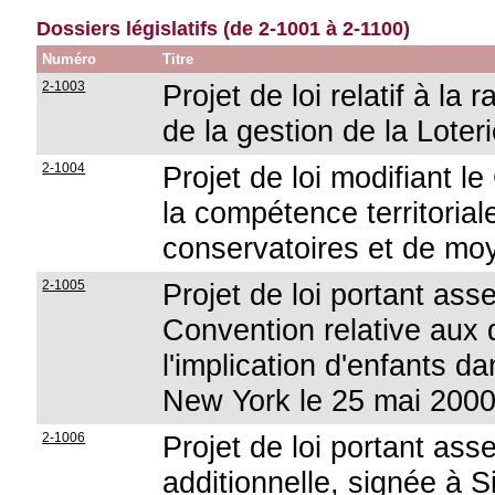
Dossiers législatifs (de 2-1001 à 2-1100)
Numéro
Titre
2-1003
Projet de loi relatif à la
de la gestion de la Loter
2-1004
Projet de loi modifiant l
la compétence territorial
conservatoires et de mo
2-1005
Projet de loi portant asse
Convention relative aux d
l'implication d'enfants d
New York le 25 mai 200
2-1006
Projet de loi portant as
additionnelle, signée à 