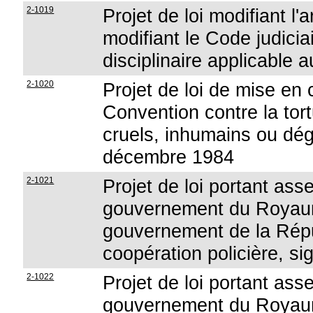
2-1019
Projet de loi modifiant l'
modifiant le Code judicia
disciplinaire applicable 
2-1020
Projet de loi de mise en 
Convention contre la tor
cruels, inhumains ou dé
décembre 1984
2-1021
Projet de loi portant ass
gouvernement du Royaum
gouvernement de la Répub
coopération policière, si
2-1022
Projet de loi portant ass
gouvernement du Royaum