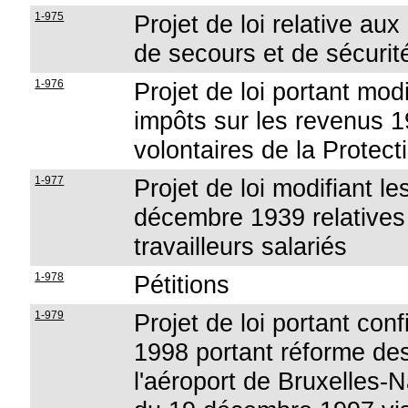
1-975
Projet de loi relative a
de secours et de sécurit
1-976
Projet de loi portant mod
impôts sur les revenus 1
volontaires de la Protecti
1-977
Projet de loi modifiant l
décembre 1939 relatives 
travailleurs salariés
1-978
Pétitions
1-979
Projet de loi portant conf
1998 portant réforme des
l'aéroport de Bruxelles-Na