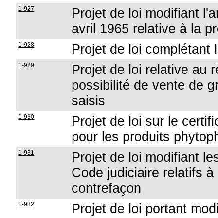
1-927
Projet de loi modifiant l'a
avril 1965 relative à la p
1-928
Projet de loi complétant 
1-929
Projet de loi relative au 
possibilité de vente de 
saisis
1-930
Projet de loi sur le cert
pour les produits phyto
1-931
Projet de loi modifiant l
Code judiciaire relatifs à
contrefaçon
1-932
Projet de loi portant modi