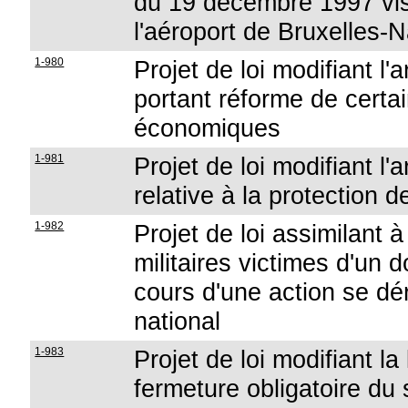
du 19 décembre 1997 visa
l'aéroport de Bruxelles-N
1-980
Projet de loi modifiant l'
portant réforme de certa
économiques
1-981
Projet de loi modifiant l'a
relative à la protection 
1-982
Projet de loi assimilant 
militaires victimes d'u
cours d'une action se dér
national
1-983
Projet de loi modifiant la 
fermeture obligatoire du 