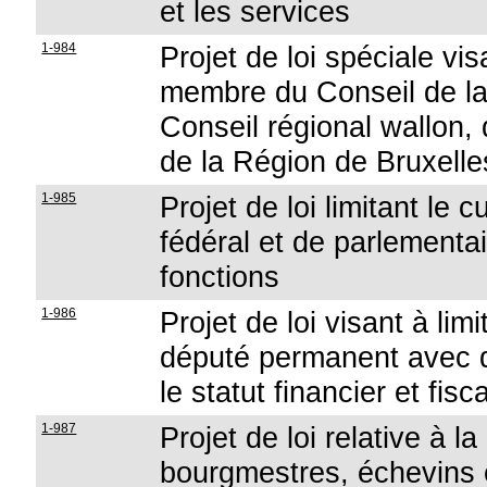
et les services
1-984
Projet de loi spéciale vi
membre du Conseil de l
Conseil régional wallon,
de la Région de Bruxelle
1-985
Projet de loi limitant le
fédéral et de parlementa
fonctions
1-986
Projet de loi visant à lim
député permanent avec d
le statut financier et fi
1-987
Projet de loi relative à l
bourgmestres, échevins 