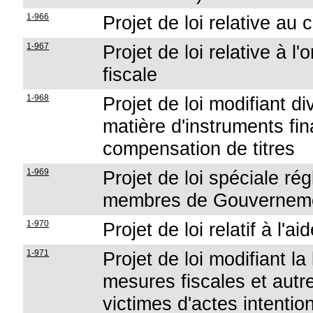
1-966
Projet de loi relative au
1-967
Projet de loi relative à l
fiscale
1-968
Projet de loi modifiant d
matière d'instruments fi
compensation de titres
1-969
Projet de loi spéciale ré
membres de Gouverneme
1-970
Projet de loi relatif à l'ai
1-971
Projet de loi modifiant l
mesures fiscales et autr
victimes d'actes intenti