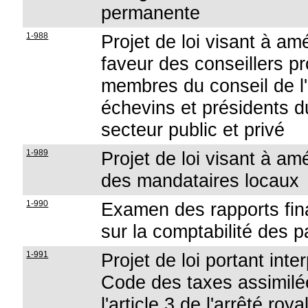
permanente
1-988
Projet de loi visant à am
faveur des conseillers 
membres du conseil de l'
échevins et présidents du
secteur public et privé
1-989
Projet de loi visant à amé
des mandataires locaux
1-990
Examen des rapports fina
sur la comptabilité des p
1-991
Projet de loi portant inte
Code des taxes assimilée
l'article 3 de l'arrêté r