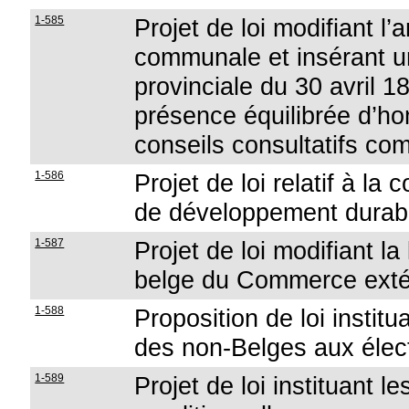
1-585
Projet de loi modifiant l’a
communale et insérant un 
provinciale du 30 avril 
présence équilibrée d’h
conseils consultatifs c
1-586
Projet de loi relatif à la 
de développement durab
1-587
Projet de loi modifiant la 
belge du Commerce exté
1-588
Proposition de loi institua
des non-Belges aux éle
1-589
Projet de loi instituant 