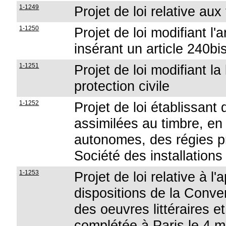
1-1249
Projet de loi relative aux
1-1250
Projet de loi modifiant l'
insérant un article 240
1-1251
Projet de loi modifiant l
protection civile
1-1252
Projet de loi établissan
assimilées au timbre, e
autonomes, des régies p
Société des installation
1-1253
Projet de loi relative à l
dispositions de la Conve
des oeuvres littéraires e
complétée à Paris le 4 ma