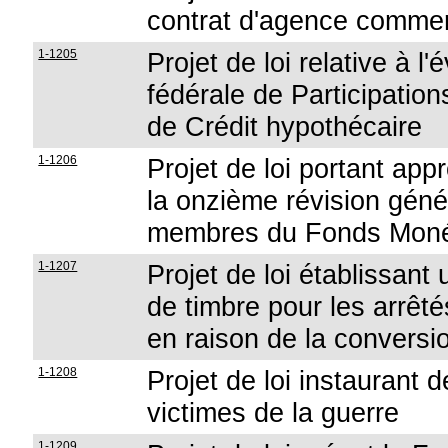
contrat d'agence commer
1-1205
Projet de loi relative à l
fédérale de Participation
de Crédit hypothécaire
1-1206
Projet de loi portant appr
la onzième révision géné
membres du Fonds Monéta
1-1207
Projet de loi établissant
de timbre pour les arrêt
en raison de la convers
1-1208
Projet de loi instaurant
victimes de la guerre
1-1209