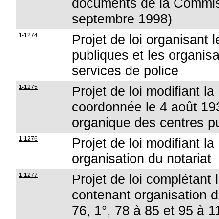
documents de la Commiss
septembre 1998)
1-1274
Projet de loi organisant l
publiques et les organis
services de police
1-1275
Projet de loi modifiant l
coordonnée le 4 août 1932
organique des centres pu
1-1276
Projet de loi modifiant l
organisation du notariat
1-1277
Projet de loi complétant 
contenant organisation du
76, 1°, 78 à 85 et 95 à 1