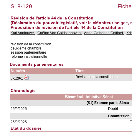
S. 8-129
Fiche
Révision de l'article 44 de la Constitution
(Déclaration du pouvoir législatif, voir le «Moniteur belge», 
Proposition de révision de l'article 44 de la Constitution
Karl Vanlouwe
Gaëtan Van Goidsenhoven
Anne-Catherine Goffinet
Kri
révision de la constitution
deuxième chambre
session parlementaire
réforme institutionnelle
Documents parlementaires
Numéro
Titre
Révision de la constitution
8-129/1
Chronologie
Bicaméral, initiative Sénat
[S1] Examen par le Sénat
25/9/2025
Dépôt
Commission: Af
25/9/2025
E
Etat du dossier