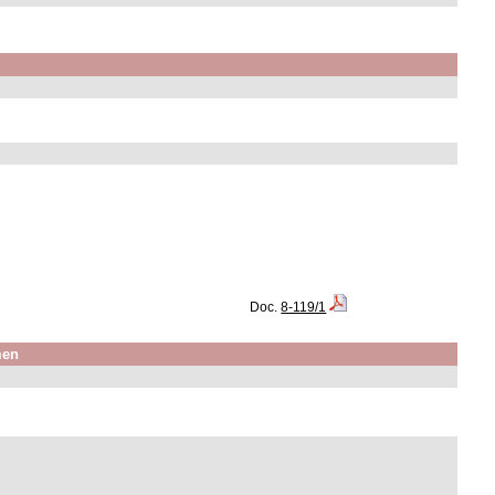
Doc.
8-119/1
men