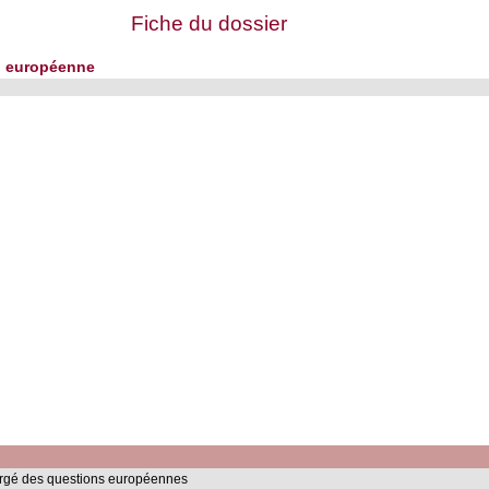
Fiche du dossier
on européenne
hargé des questions européennes