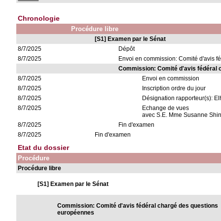
Chronologie
Procédure libre
[S1] Examen par le Sénat
8/7/2025
Dépôt
8/7/2025
Envoi en commission: Comité d'avis f
Commission: Comité d'avis fédéral
8/7/2025
Envoi en commission
8/7/2025
Inscription ordre du jour
8/7/2025
Désignation rapporteur(s): E
8/7/2025
Echange de vues
avec S.E. Mme Susanne Shi
8/7/2025
Fin d'examen
8/7/2025
Fin d'examen
Etat du dossier
Procédure
Procédure libre
[S1] Examen par le Sénat
Commission: Comité d'avis fédéral chargé des questions
européennes