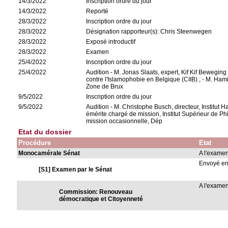
14/3/2022
Inscription ordre du jour
14/3/2022
Reporté
28/3/2022
Inscription ordre du jour
28/3/2022
Désignation rapporteur(s): Chris Steenwegen
28/3/2022
Exposé introductif
28/3/2022
Examen
25/4/2022
Inscription ordre du jour
25/4/2022
Audition - M. Jonas Slaats, expert, Kif Kif Beweging 
contre l'Islamophobie en Belgique (CIIB) ; - M. Hami
Zone de Brux
9/5/2022
Inscription ordre du jour
9/5/2022
Audition - M. Christophe Busch, directeur, Institut
émérite chargé de mission, Institut Supérieur de P
mission occasionnelle, Dép
Etat du dossier
Procédure
Etat
Monocamérale Sénat
A l'exame
Envoyé e
[S1] Examen par le Sénat
A l'exame
Commission: Renouveau
démocratique et Citoyenneté