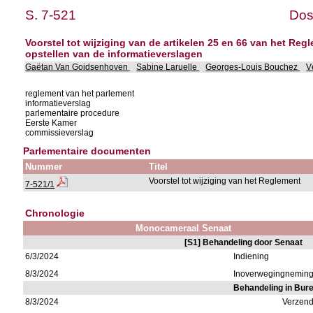
S. 7-521
Dos
Voorstel tot wijziging van de artikelen 25 en 66 van het Reg
opstellen van de informatieverslagen
Gaëtan Van Goidsenhoven
Sabine Laruelle
Georges-Louis Bouchez
V
reglement van het parlement
informatieverslag
parlementaire procedure
Eerste Kamer
commissieverslag
Parlementaire documenten
Nummer
Titel
Voorstel tot wijziging van het Reglement
7-521/1
Chronologie
Monocameraal Senaat
[S1] Behandeling door Senaat
6/3/2024
Indiening
8/3/2024
Inoverwegingnemin
Behandeling in Bur
8/3/2024
Verzend