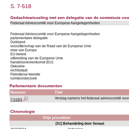
S. 7-518
Gedachtewisseling met een delegatie van de commissie vo
Federaal Adviescomité voor Europese Aangelegenheden
Federaal Adviescomité voor Europese Aangelegenheden
parlementaire delegatie
Duitsland
voorzitterschap van de Raad van de Europese Unie
visie van Europa
EU-beleid
uitbreiding van de Europese Unie
handelsovereenkomst (EU)
Oekraïne
rechtsstaat
Palestijnse kwestie
ruimteonderzoek
Parlementaire documenten
Nummer
Titel
Verslag namens het federaal adviescomité vo
7-518/1
Chronologie
Vrije procedure
[S1] Behandeling door Senaat