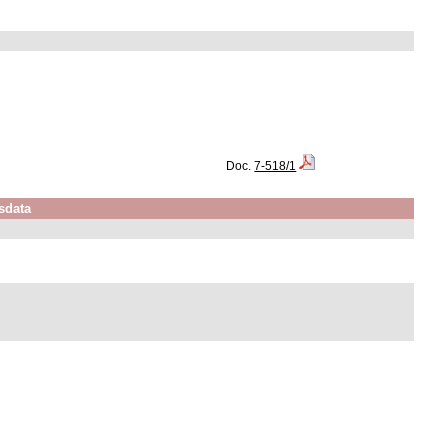
Doc.
7-518/1
sdata