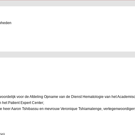
enheden
antwoordelijk voor de Afdeling Opname van de Dienst Hematologie van het Academis
an het Patient Expert Center;
de heer Aaron Tshibassu en mevrouw Veronique Tshiamalenge, vertegenwoordigers 
ig)