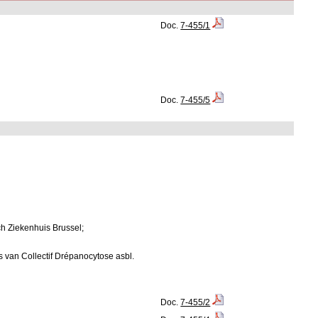
Doc.
7-455/1
Doc.
7-455/5
ch Ziekenhuis Brussel;
van Collectif Drépanocytose asbl.
Doc.
7-455/2