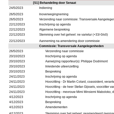
[S1] Behandeling door Senaat
24/5/2023
Indiening
26/5/2023
Inoverwegingneming
26/5/2023
Verzending naar commissie: Transversale Aangeleg
22/12/2023
Inschrijving op agenda
22/12/2023
Algemene bespreking
22/12/2023
Stemming over het geheel: ne varietur (+33/-0/o0)
22/12/2023
Aanneming na amendering door commissie
Commissie: Transversale Aangelegenheden
26/5/2023
Verzending naar commissie
20/10/2023
Inschrijving op agenda
20/10/2023
Aanwijzing rapporteur(s): Philippe Dodrimont
20/10/2023
Inleidende uiteenzetting
20/10/2023
Bespreking
24/11/2023
Inschrijving op agenda
24/11/2023
Hoorzitting - Dr Martin Colard, coassistent, ver
24/11/2023
Hoorzitting - de heer Stefan Gijssels, voorzitter v
24/11/2023
Hoorzitting - mevrouw Mimi Minsiemi Maboloko, 
4/12/2023
Inschrijving op agenda
4/12/2023
Bespreking
4/12/2023
Amendementen
4/12/2023
Stemming over het geheel: geamendeerd (eenpar