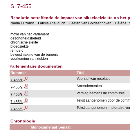
S. 7-455
Resolutie betreffende de impact van sikkelcelziekte op het
Nadia El Yousfi
Fatima Ahallouch
Gaëtan Van Goidsenhoven
Hélène 
motie van het Parlement
gezondheidsbeleid
chronische ziekte
bloedziekte
remgeld
bewustmaking van de burgers
voorkoming van ziekten
Parlementaire documenten
Nummer
Titel
Voorstel van resolutie
7-455/1
Amendementen
7-455/2
Verslag namens de commissie
7-455/3
Tekst aangenomen door de comm
7-455/4
Tekst aangenomen in plenaire ve
7-455/5
Chronologie
Monocameraal Senaat