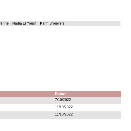
urenne
Nadia El Yousfi
Karin Brouwers
Datum
7/10/2022
11/10/2022
11/10/2022