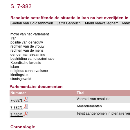
S. 7-382
Resolutie betreffende de situatie in Iran na het overlijden
Gaëtan Van Goidsenhoven
Latifa Gahouchi
Maud Vanwalleghem
Anni
motie van het Parlement
Iran
positie van de vrouw
rechten van de vrouw
rechten van de mens
gendermainstreaming
bestrijding van discriminatie
Koerdische kwestie
islam
religieus conservatisme
kledingstuk
staatsgeweld
Parlementaire documenten
Nummer
Titel
Voorstel van resolutie
7-382/1
Amendementen
7-382/2
Tekst aangenomen in plenaire ve
7-382/3
Chronologie