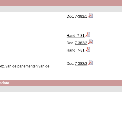
Doc.
7-382/1
Hand. 7-31
Doc.
7-382/2
Hand. 7-31
Doc.
7-382/3
orz. van de parlementen van de
sdata