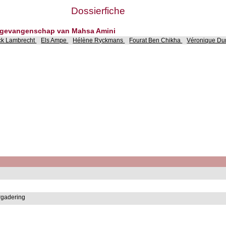
Dossierfiche
 in gevangenschap van Mahsa Amini
ck Lambrecht
Els Ampe
Hélène Ryckmans
Fourat Ben Chikha
Véronique D
rgadering