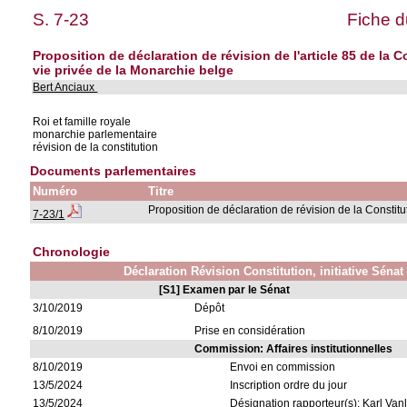
S. 7-23
Fiche d
Proposition de déclaration de révision de l'article 85 de la Co
vie privée de la Monarchie belge
Bert Anciaux
Roi et famille royale
monarchie parlementaire
révision de la constitution
Documents parlementaires
Numéro
Titre
Proposition de déclaration de révision de la Constitu
7-23/1
Chronologie
Déclaration Révision Constitution, initiative Sénat
[S1] Examen par le Sénat
3/10/2019
Dépôt
8/10/2019
Prise en considération
Commission: Affaires institutionnelles
8/10/2019
Envoi en commission
13/5/2024
Inscription ordre du jour
13/5/2024
Désignation rapporteur(s): Karl Van