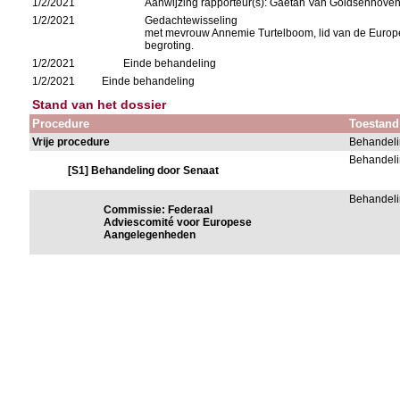
1/2/2021
Aanwijzing rapporteur(s): Gaëtan Van Goidsenhove
1/2/2021
Gedachtewisseling
met mevrouw Annemie Turtelboom, lid van de Europ
begroting.
1/2/2021
Einde behandeling
1/2/2021
Einde behandeling
Stand van het dossier
Procedure
Toestand
Vrije procedure
Behandeli
Behandeli
[S1] Behandeling door Senaat
Behandeli
Commissie: Federaal
Adviescomité voor Europese
Aangelegenheden