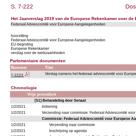
S. 7-222
Dos
Het Jaarverslag 2019 van de Europese Rekenkamer over de 
Federaal Adviescomité voor Europese Aangelegenheden
hoorzitting
Federaal Adviescomité voor Europese Aangelegenheden
EU-begroting
Europese Rekenkamer
verslag over de werkzaamheden
Parlementaire documenten
Nummer
Titel
Verslag namens het federaal adviescomité voor Euro
7-222/1
Chronologie
Vrije procedure
[S1] Behandeling door Senaat
1/2/2021
Indiening
1/2/2021
Verzending naar commissie: Federaal Adviescomité vo
Commissie: Federaal Adviescomité voor Europese A
1/2/2021
Verzending naar commissie
1/2/2021
Inschrijving op agenda