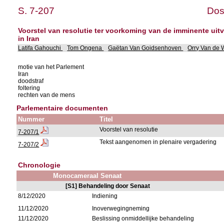
S. 7-207
Dos
Voorstel van resolutie ter voorkoming van de imminente uitv
in Iran
Latifa Gahouchi
Tom Ongena
Gaëtan Van Goidsenhoven
Orry Van de
motie van het Parlement
Iran
doodstraf
foltering
rechten van de mens
Parlementaire documenten
Nummer
Titel
Voorstel van resolutie
7-207/1
Tekst aangenomen in plenaire vergadering
7-207/2
Chronologie
Monocameraal Senaat
[S1] Behandeling door Senaat
8/12/2020
Indiening
11/12/2020
Inoverwegingneming
11/12/2020
Beslissing onmiddellijke behandeling