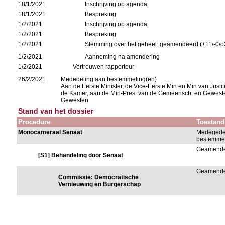
18/1/2021
Inschrijving op agenda
18/1/2021
Bespreking
1/2/2021
Inschrijving op agenda
1/2/2021
Bespreking
1/2/2021
Stemming over het geheel: geamendeerd (+11/-0/o
1/2/2021
Aanneming na amendering
1/2/2021
Vertrouwen rapporteur
26/2/2021
Mededeling aan bestemmeling(en)
Aan de Eerste Minister, de Vice-Eerste Min en Min van Justit
de Kamer, aan de Min-Pres. van de Gemeensch. en Gewest
Gewesten
Stand van het dossier
Procedure
Toestand
Monocameraal Senaat
Medegede
bestemmel
Geamend
[S1] Behandeling door Senaat
Geamend
Commissie: Democratische
Vernieuwing en Burgerschap