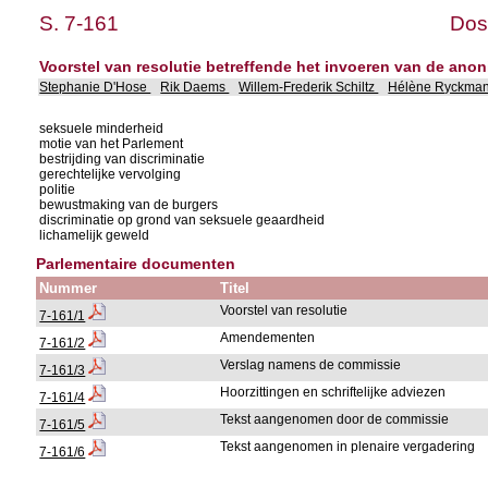
S. 7-161
Dos
Voorstel van resolutie betreffende het invoeren van de an
Stephanie D'Hose
Rik Daems
Willem-Frederik Schiltz
Hélène Ryckma
seksuele minderheid
motie van het Parlement
bestrijding van discriminatie
gerechtelijke vervolging
politie
bewustmaking van de burgers
discriminatie op grond van seksuele geaardheid
lichamelijk geweld
Parlementaire documenten
Nummer
Titel
Voorstel van resolutie
7-161/1
Amendementen
7-161/2
Verslag namens de commissie
7-161/3
Hoorzittingen en schriftelijke adviezen
7-161/4
Tekst aangenomen door de commissie
7-161/5
Tekst aangenomen in plenaire vergadering
7-161/6