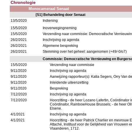
Chronologie
Monocameraal Senaat
[S1] Behandeling door Senaat
13/5/2020
Indiening
15/5/2020
Inoverwegingneming
15/5/2020
Verzending naar commissie: Democratische Vernieuwi
26/2/2021
Inschrijving op agenda
26/2/2021
Algemene bespreking
26/2/2021
Stemming over het geheel: aangenomen (+49/-0/o7)
Commissie: Democratische Vernieuwing en Burgers
15/5/2020
Verzending naar commissie
9/11/2020
Inschrijving op agenda
9/11/2020
Aanwijzing rapporteur(s): Katia Segers, Orry Van 
9/11/2020
Inleidende uiteenzetting
9/11/2020
Bespreking
7/12/2020
Inschrijving op agenda
7/12/2020
Hoorzitting - de heer Lozano Lafertin, Coördinator
Coördinator, RainbowHouse Brussels; - de heer Ol
Elsene.
4/1/2021
Inschrijving op agenda
4/1/2021
Hoorzitting - de heer Patrick Charlier en mevrouw 
Attaché, Instituut voor de Gelijkheid van Vrouwen
Vlaanderen, 1712.