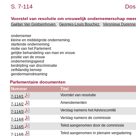
S. 7-114
Doss
Voorstel van resolutie om vrouwelijk ondernemerschap mee
Gaëtan Van Goidsenhoven
Georges-Louis Bouchez
Véronique Durenn
ondernemer
kleine en middelgrote onderneming
startende onderneming
motie van het Parlement
gelijke behandeling van man en vrouw
positie van de vrouw
ondernemingsgeest
bestrijding van discriminatie
zelfstandig beroep
gendermainstreaming
Parlementaire documenten
Nummer
Titel
Voorstel van resolutie
7-114/1
Amendementen
7-114/2
Verslag namens het Adviescomité
7-114/3
Verslag namens de commissie
7-114/4
Tekst aangenomen door de commissie
7-114/5
Tekst aangenomen in plenaire vergadering
7-114/6