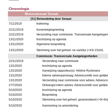
Chronologie
Monocameraal Senaat
[S1] Behandeling door Senaat
7/11/2019
Indiening
22/11/2019
Inoverwegingneming
22/11/2019
Verzending naar commissie: Transversale Aangelege
13/11/2020
Inschrijving op agenda
13/11/2020
Algemene bespreking
13/11/2020
Stemming over het geheel: ne varietur (+43/-15/o0)
Commissie: Transversale Aangelegenheden
22/11/2019
Verzending naar commissie
13/1/2020
Inschrijving op agenda
13/1/2020
Aanwijzing rapporteur(s): Hélène Ryckmans
13/1/2020
Interne adviesaanvraag: Adviescomité voor gelijk
13/1/2020
Verzending naar commissie voor advies: Adviesco
27/7/2020
Ontvangst intern advies: Adviescomité voor gelijk
5/10/2020
Inschrijving op agenda
5/10/2020
Bespreking
5/10/2020
Stemming over het geheel: geamendeerd (+9/-4/o
5/10/2020
Aanneming na amendering