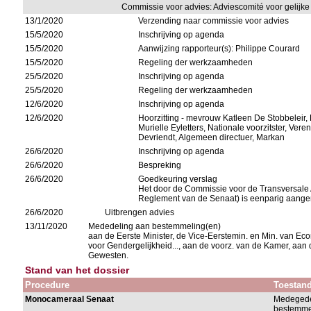
Commissie voor advies: Adviescomité voor gelijk
13/1/2020
Verzending naar commissie voor advies
15/5/2020
Inschrijving op agenda
15/5/2020
Aanwijzing rapporteur(s): Philippe Courard
15/5/2020
Regeling der werkzaamheden
25/5/2020
Inschrijving op agenda
25/5/2020
Regeling der werkzaamheden
12/6/2020
Inschrijving op agenda
12/6/2020
Hoorzitting - mevrouw Katleen De Stobbeleir,
Murielle Eyletters, Nationale voorzitster, Ver
Devriendt, Algemeen directuer, Markan
26/6/2020
Inschrijving op agenda
26/6/2020
Bespreking
26/6/2020
Goedkeuring verslag
Het door de Commissie voor de Transversale
Reglement van de Senaat) is eenparig aang
26/6/2020
Uitbrengen advies
13/11/2020
Mededeling aan bestemmeling(en)
aan de Eerste Minister, de Vice-Eerstemin. en Min. van Eco
voor Gendergelijkheid..., aan de voorz. van de Kamer, aan
Gewesten.
Stand van het dossier
Procedure
Toestan
Monocameraal Senaat
Medegede
bestemme