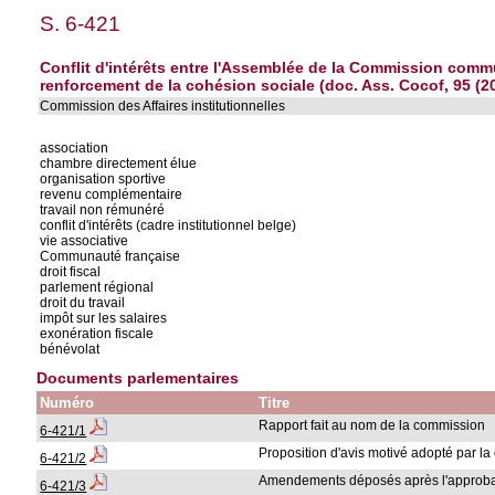
S. 6-421
Conflit d'intérêts entre l'Assemblée de la Commission commu
renforcement de la cohésion sociale (doc. Ass. Cocof, 95 (20
Commission des Affaires institutionnelles
association
chambre directement élue
organisation sportive
revenu complémentaire
travail non rémunéré
conflit d'intérêts (cadre institutionnel belge)
vie associative
Communauté française
droit fiscal
parlement régional
droit du travail
impôt sur les salaires
exonération fiscale
bénévolat
Documents parlementaires
Numéro
Titre
Rapport fait au nom de la commission
6-421/1
Proposition d'avis motivé adopté par l
6-421/2
Amendements déposés après l'approbat
6-421/3