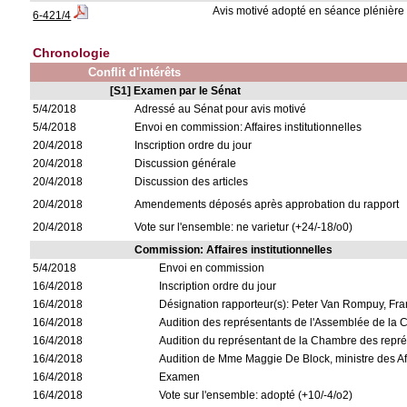
Avis motivé adopté en séance plénière
6-421/4
Chronologie
Conflit d'intérêts
[S1] Examen par le Sénat
5/4/2018
Adressé au Sénat pour avis motivé
5/4/2018
Envoi en commission: Affaires institutionnelles
20/4/2018
Inscription ordre du jour
20/4/2018
Discussion générale
20/4/2018
Discussion des articles
20/4/2018
Amendements déposés après approbation du rapport
20/4/2018
Vote sur l'ensemble: ne varietur (+24/-18/o0)
Commission: Affaires institutionnelles
5/4/2018
Envoi en commission
16/4/2018
Inscription ordre du jour
16/4/2018
Désignation rapporteur(s): Peter Van Rompuy, F
16/4/2018
Audition des représentants de l'Assemblée de la
16/4/2018
Audition du représentant de la Chambre des repré
16/4/2018
Audition de Mme Maggie De Block, ministre des Aff
16/4/2018
Examen
16/4/2018
Vote sur l'ensemble: adopté (+10/-4/o2)