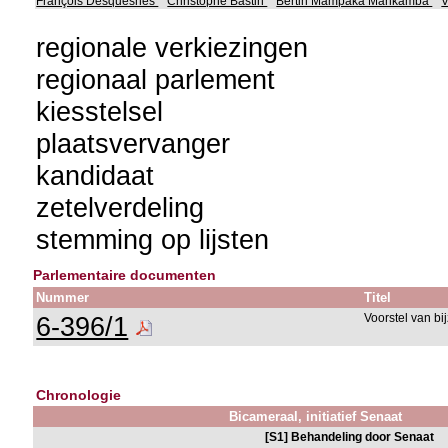
François Desquesnes
Christophe Bastin
Bertin Mampaka Mankamba
V
regionale verkiezingen
regionaal parlement
kiesstelsel
plaatsvervanger
kandidaat
zetelverdeling
stemming op lijsten
Parlementaire documenten
Nummer
Titel
6-396/1
Voorstel van bi
Chronologie
Bicameraal, initiatief Senaat
[S1] Behandeling door Senaat