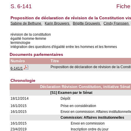
S. 6-141
Fiche
Proposition de déclaration de révision de la Constitution vis
Sabine de Bethune
Karin Brouwers
Brigitte Grouwels
Cindy Franssen
révision de la constitution
égalité homme-femme
terminologie
intégration des questions d'égalité entre les hommes et les femmes
Documents parlementaires
Numéro
Titre
Proposition de déclaration de révision de la Consti
6-141/1
Chronologie
Déclaration Révision Constitution, initiative Sénat
[S1] Examen par le Sénat
18/12/2014
Dépôt
16/1/2015
Prise en considération
16/1/2015
Envoi en commission: Affaires institutionnell
Commission: Affaires institutionnelles
16/1/2015
Envoi en commission
23/4/2019
Inscription ordre du jour