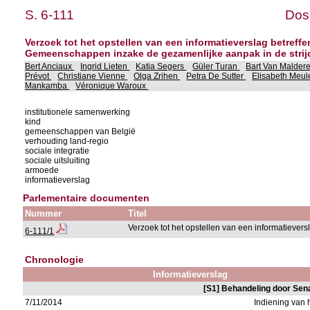
S. 6-111
Doss
Verzoek tot het opstellen van een informatieverslag betref
Gemeenschappen inzake de gezamenlijke aanpak in de strij
Bert Anciaux
Ingrid Lieten
Katia Segers
Güler Turan
Bart Van Malder
Prévot
Christiane Vienne
Olga Zrihen
Petra De Sutter
Elisabeth Meu
Mankamba
Véronique Waroux
institutionele samenwerking
kind
gemeenschappen van België
verhouding land-regio
sociale integratie
sociale uitsluiting
armoede
informatieverslag
Parlementaire documenten
Nummer
Titel
Verzoek tot het opstellen van een informatievers
6-111/1
Chronologie
Informatieverslag
[S1] Behandeling door Sen
7/11/2014
Indiening van 