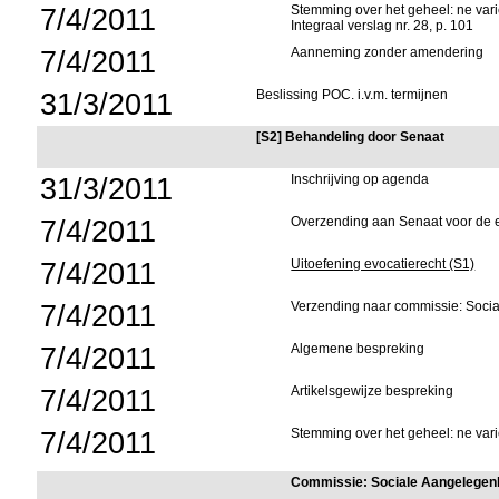
7/4/2011
Stemming over het geheel: ne vari
Integraal verslag nr. 28, p. 101
7/4/2011
Aanneming zonder amendering
31/3/2011
Beslissing POC. i.v.m. termijnen
[S2] Behandeling door Senaat
31/3/2011
Inschrijving op agenda
7/4/2011
Overzending aan Senaat voor de 
7/4/2011
Uitoefening evocatierecht (S1)
7/4/2011
Verzending naar commissie: Soc
7/4/2011
Algemene bespreking
7/4/2011
Artikelsgewijze bespreking
7/4/2011
Stemming over het geheel: ne vari
Commissie: Sociale Aangelege