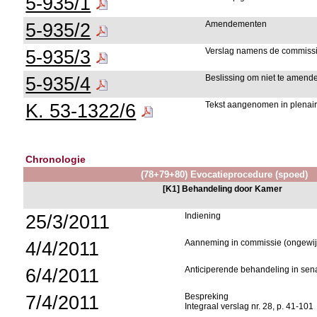
5-935/1
5-935/2
Amendementen
5-935/3
Verslag namens de commiss
5-935/4
Beslissing om niet te amend
K. 53-1322/6
Tekst aangenomen in plenai
Chronologie
(78+79+80) Evocatieprocedure (spoed)
[K1] Behandeling door Kamer
25/3/2011
Indiening
4/4/2011
Aanneming in commissie (ongewij
6/4/2011
Anticiperende behandeling in se
7/4/2011
Bespreking
Integraal verslag nr. 28, p. 41-101