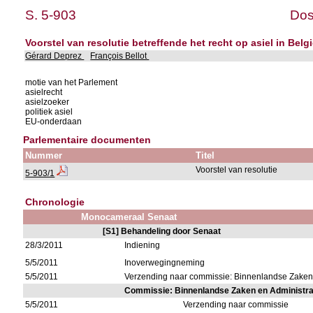
S. 5-903
Dos
Voorstel van resolutie betreffende het recht op asiel in Be
Gérard Deprez
François Bellot
motie van het Parlement
asielrecht
asielzoeker
politiek asiel
EU-onderdaan
Parlementaire documenten
Nummer
Titel
Voorstel van resolutie
5-903/1
Chronologie
Monocameraal Senaat
[S1] Behandeling door Senaat
28/3/2011
Indiening
5/5/2011
Inoverwegingneming
5/5/2011
Verzending naar commissie: Binnenlandse Zaken
Commissie: Binnenlandse Zaken en Administr
5/5/2011
Verzending naar commissie