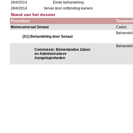
28/4/2014
Einde behandeling
28/4/2014
Verval door ontbinding kamers
Stand van het dossier
Procedure
Toestand
Monocameraal Senaat
Caduc
Behandeli
[S1] Behandeling door Senaat
Behandeli
Commissie: Binnenlandse Zaken
en Administratieve
Aangelegenheden