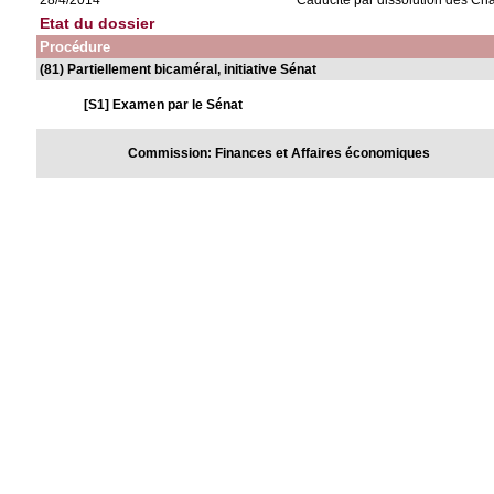
28/4/2014
Caducité par dissolution des C
Etat du dossier
Procédure
(81) Partiellement bicaméral, initiative Sénat
[S1] Examen par le Sénat
Commission: Finances et Affaires économiques