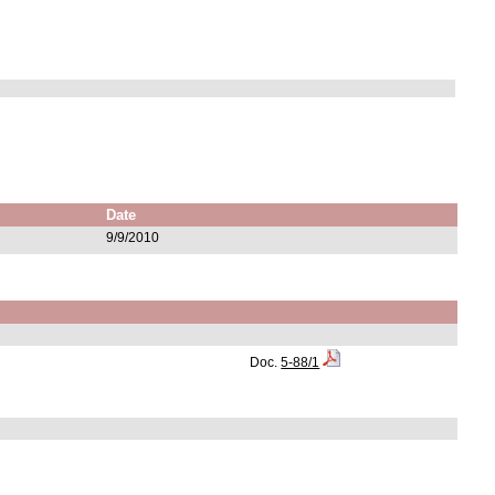
Date
9/9/2010
Doc.
5-88/1