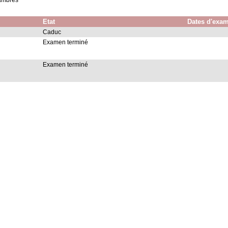
hambres
Etat
Dates d'exa
Caduc
Examen terminé
Examen terminé