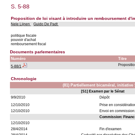
S. 5-88
Proposition de loi visant à introduire un remboursement d'i
Nele Lijnen
Guido De Padt
politique fiscale
pouvoir d'achat
remboursement fiscal
Documents parlementaires
Numéro
Titre
Propositio
5-88/1
Chronologie
(81) Partiellement bicaméral, initiative
[S1] Examen par le Sénat
9/9/2010
Dépôt
12/10/2010
Prise en considératio
12/10/2010
Envoi en commission:
Commission: Financ
12/10/2010
28/4/2014
Fin d'examen