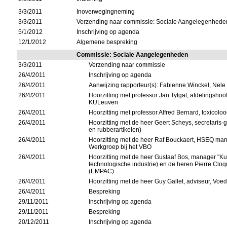
3/3/2011
Inoverwegingneming
3/3/2011
Verzending naar commissie: Sociale Aangelegenhede
5/1/2012
Inschrijving op agenda
12/1/2012
Algemene bespreking
Commissie: Sociale Aangelegenheden
3/3/2011
Verzending naar commissie
26/4/2011
Inschrijving op agenda
26/4/2011
Aanwijzing rapporteur(s): Fabienne Winckel, Nele
26/4/2011
Hoorzitting met professor Jan Tytgat, afdelingsho
KULeuven
26/4/2011
Hoorzitting met professor Alfred Bernard, toxicol
26/4/2011
Hoorzitting met de heer Geert Scheys, secretaris-
en rubberartikelen)
26/4/2011
Hoorzitting met de heer Raf Bouckaert, HSEQ mana
Werkgroep bij het VBO
26/4/2011
Hoorzitting met de heer Gustaaf Bos, manager "Ku
technologische industrie) en de heren Pierre Clo
(EMPAC)
26/4/2011
Hoorzitting met de heer Guy Gallet, adviseur, Voe
26/4/2011
Bespreking
29/11/2011
Inschrijving op agenda
29/11/2011
Bespreking
20/12/2011
Inschrijving op agenda