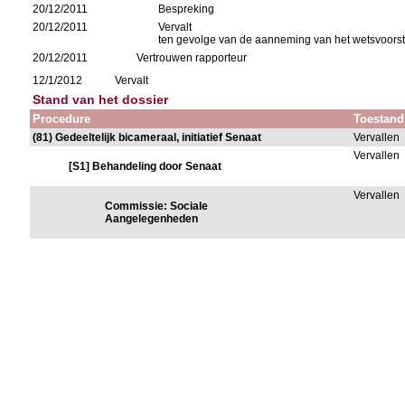
20/12/2011
Bespreking
20/12/2011
Vervalt
ten gevolge van de aanneming van het wetsvoorste
20/12/2011
Vertrouwen rapporteur
12/1/2012
Vervalt
Stand van het dossier
Procedure
Toestand
(81) Gedeeltelijk bicameraal, initiatief Senaat
Vervallen
Vervallen
[S1] Behandeling door Senaat
Vervallen
Commissie: Sociale
Aangelegenheden