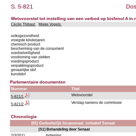
S. 5-821
Dos
Wetsvoorstel tot instelling van een verbod op bisfenol A i
Cécile Thibaut
Mieke Vogels
volksgezondheid
vroegste kinderjaren
chemisch product
bescherming van de consument
voedselveiligheid
voorkoming van ziekten
voedingsproduct
verpakkingsproduct
gevaarlijke stof
kunststof
Parlementaire documenten
Nummer
Titel
Wetsvoorstel
5-821/1
Verslag namens de commissie
5-821/2
Chronologie
(81) Gedeeltelijk bicameraal, initiatief Senaat
[S1] Behandeling door Senaat
2/3/2011
Indiening