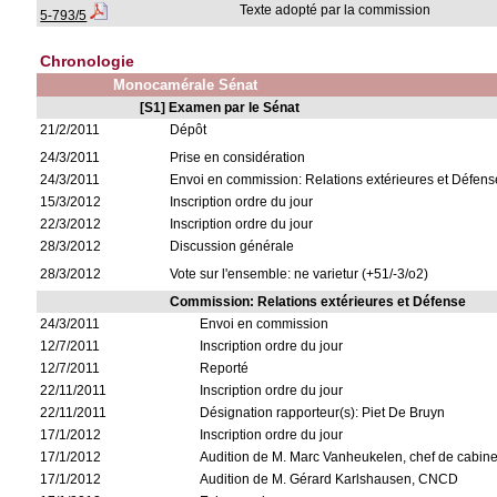
Texte adopté par la commission
5-793/5
Chronologie
Monocamérale Sénat
[S1] Examen par le Sénat
21/2/2011
Dépôt
24/3/2011
Prise en considération
24/3/2011
Envoi en commission: Relations extérieures et Défens
15/3/2012
Inscription ordre du jour
22/3/2012
Inscription ordre du jour
28/3/2012
Discussion générale
28/3/2012
Vote sur l'ensemble: ne varietur (+51/-3/o2)
Commission: Relations extérieures et Défense
24/3/2011
Envoi en commission
12/7/2011
Inscription ordre du jour
12/7/2011
Reporté
22/11/2011
Inscription ordre du jour
22/11/2011
Désignation rapporteur(s): Piet De Bruyn
17/1/2012
Inscription ordre du jour
17/1/2012
Audition de M. Marc Vanheukelen, chef de cab
17/1/2012
Audition de M. Gérard Karlshausen, CNCD