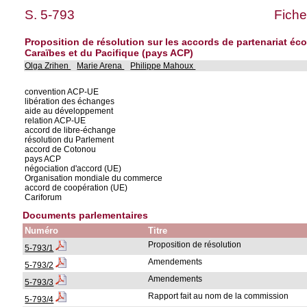
S. 5-793
Fiche
Proposition de résolution sur les accords de partenariat éc
Caraïbes et du Pacifique (pays ACP)
Olga Zrihen
Marie Arena
Philippe Mahoux
convention ACP-UE
libération des échanges
aide au développement
relation ACP-UE
accord de libre-échange
résolution du Parlement
accord de Cotonou
pays ACP
négociation d'accord (UE)
Organisation mondiale du commerce
accord de coopération (UE)
Cariforum
Documents parlementaires
Numéro
Titre
Proposition de résolution
5-793/1
Amendements
5-793/2
Amendements
5-793/3
Rapport fait au nom de la commission
5-793/4