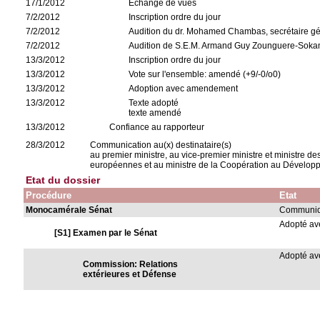
17/1/2012
Echange de vues
7/2/2012
Inscription ordre du jour
7/2/2012
Audition du dr. Mohamed Chambas, secrétaire g
7/2/2012
Audition de S.E.M. Armand Guy Zounguere-Sokambi
13/3/2012
Inscription ordre du jour
13/3/2012
Vote sur l'ensemble: amendé (+9/-0/o0)
13/3/2012
Adoption avec amendement
13/3/2012
Texte adopté
texte amendé
13/3/2012
Confiance au rapporteur
28/3/2012
Communication au(x) destinataire(s)
au premier ministre, au vice-premier ministre et ministre de
européennes et au ministre de la Coopération au Dévelo
Etat du dossier
Procédure
Etat
Monocamérale Sénat
Communiqu
Adopté a
[S1] Examen par le Sénat
Adopté a
Commission: Relations
extérieures et Défense