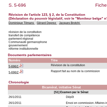
S. 5-696
Fiche
Révision de l'article 123, § 2, de la Constitution
(Déclaration du pouvoir législatif, voir le "Moniteur belge" n
Dominique Tilmans
Gérard Deprez
Jacques Brotchi
révision de la constitution
transfert de compétence
parlement régional
Communauté germanophone
gouvernement
réforme institutionnelle
Documents parlementaires
Numéro
Titre
Révision de la constitution
5-696/1
Rapport fait au nom de la commission
5-696/2
Chronologie
Bicaméral, initiative Sénat
[S1] Examen par le Sénat
26/1/2011
Dépôt
26/1/2011
Envoi en commission: Affaires in