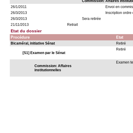
Commission: Affaires institut
26/1/2011
Envoi en commis
26/3/2013
Inscription ordre
26/3/2013
Sera retirée
21/11/2013
Retrait
Etat du dossier
Procédure
Etat
Bicaméral, initiative Sénat
Retiré
Retiré
[S1] Examen par le Sénat
Examen t
Commission: Affaires
institutionnelles