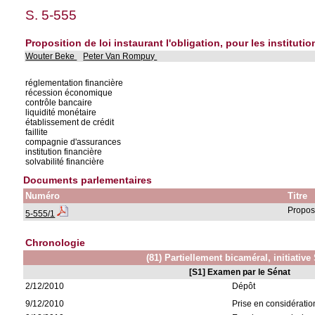
S. 5-555
Proposition de loi instaurant l'obligation, pour les instituti
Wouter Beke
Peter Van Rompuy
réglementation financière
récession économique
contrôle bancaire
liquidité monétaire
établissement de crédit
faillite
compagnie d'assurances
institution financière
solvabilité financière
Documents parlementaires
Numéro
Titre
Proposi
5-555/1
Chronologie
(81) Partiellement bicaméral, initiative
[S1] Examen par le Sénat
2/12/2010
Dépôt
9/12/2010
Prise en considératio