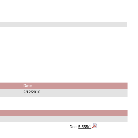
Date
2/12/2010
Doc.
5-555/1