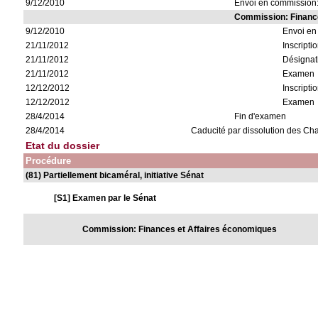
9/12/2010
Envoi en commission:
Commission: Financ
9/12/2010
Envoi en
21/11/2012
Inscripti
21/11/2012
Désignat
21/11/2012
Examen
12/12/2012
Inscripti
12/12/2012
Examen
28/4/2014
Fin d'examen
28/4/2014
Caducité par dissolution des C
Etat du dossier
Procédure
(81) Partiellement bicaméral, initiative Sénat
[S1] Examen par le Sénat
Commission: Finances et Affaires économiques