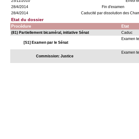
25/11/2010
Envoi 
28/4/2014
Fin d'examen
28/4/2014
Caducité par dissolution des Cha
Etat du dossier
Procédure
Etat
(81) Partiellement bicaméral, initiative Sénat
Caduc
Examen t
[S1] Examen par le Sénat
Examen t
Commission: Justice