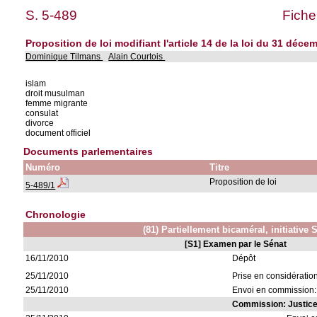
S. 5-489
Fiche
Proposition de loi modifiant l'article 14 de la loi du 31 déce
Dominique Tilmans
Alain Courtois
islam
droit musulman
femme migrante
consulat
divorce
document officiel
Documents parlementaires
Numéro
Titre
Proposition de loi
5-489/1
Chronologie
(81) Partiellement bicaméral, initiative 
[S1] Examen par le Sénat
16/11/2010
Dépôt
25/11/2010
Prise en considératio
25/11/2010
Envoi en commission:
Commission: Justic