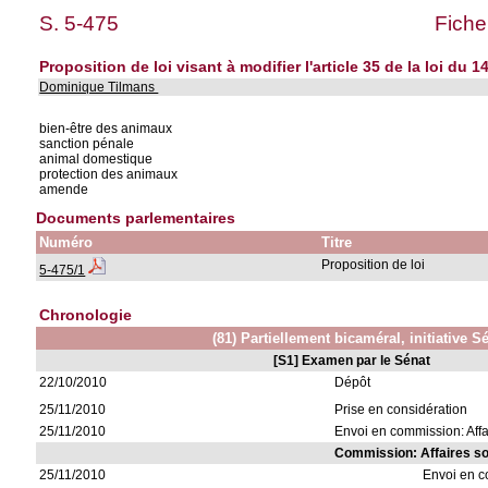
S. 5-475
Fiche
Proposition de loi visant à modifier l'article 35 de la loi du 
Dominique Tilmans
bien-être des animaux
sanction pénale
animal domestique
protection des animaux
amende
Documents parlementaires
Numéro
Titre
Proposition de loi
5-475/1
Chronologie
(81) Partiellement bicaméral, initiative S
[S1] Examen par le Sénat
22/10/2010
Dépôt
25/11/2010
Prise en considération
25/11/2010
Envoi en commission: Affa
Commission: Affaires so
25/11/2010
Envoi en 