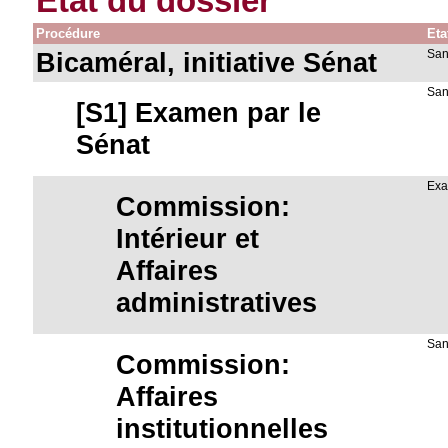
Etat du dossier
Procédure
Eta
Bicaméral, initiative Sénat
San
San
[S1] Examen par le
Sénat
Exa
Commission:
Intérieur et
Affaires
administratives
San
Commission:
Affaires
institutionnelles