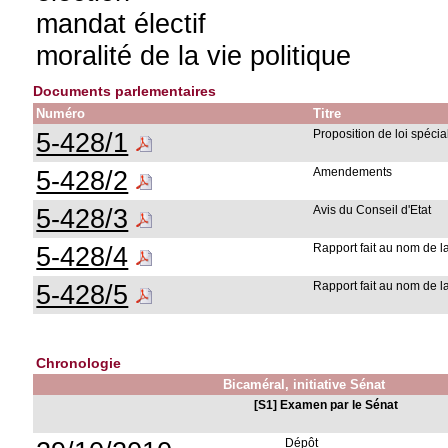
mandat électif
moralité de la vie politique
Documents parlementaires
Numéro
Titre
5-428/1
Proposition de loi spécia
5-428/2
Amendements
5-428/3
Avis du Conseil d'Etat
5-428/4
Rapport fait au nom de 
5-428/5
Rapport fait au nom de 
Chronologie
Bicaméral, initiative Sénat
[S1] Examen par le Sénat
Dépôt