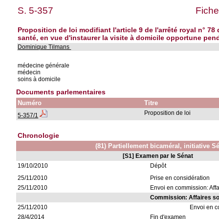
S. 5-357
Fiche
Proposition de loi modifiant l'article 9 de l'arrêté royal n° 
santé, en vue d'instaurer la visite à domicile opportune pen
Dominique Tilmans
médecine générale
médecin
soins à domicile
Documents parlementaires
Numéro
Titre
Proposition de loi
5-357/1
Chronologie
(81) Partiellement bicaméral, initiative S
[S1] Examen par le Sénat
19/10/2010
Dépôt
25/11/2010
Prise en considération
25/11/2010
Envoi en commission: Affa
Commission: Affaires so
25/11/2010
Envoi en 
28/4/2014
Fin d'examen