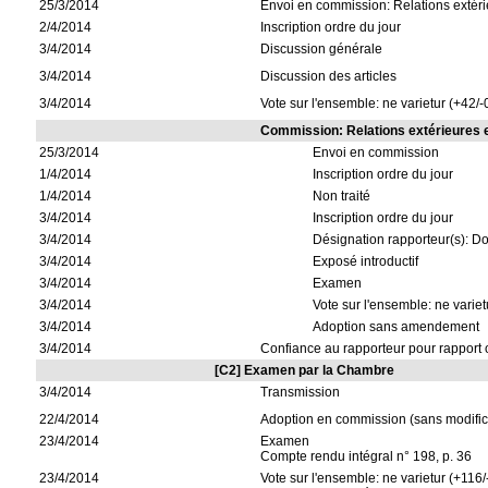
25/3/2014
Envoi en commission: Relations extér
2/4/2014
Inscription ordre du jour
3/4/2014
Discussion générale
3/4/2014
Discussion des articles
3/4/2014
Vote sur l'ensemble: ne varietur (+42/-
Commission: Relations extérieures 
25/3/2014
Envoi en commission
1/4/2014
Inscription ordre du jour
1/4/2014
Non traité
3/4/2014
Inscription ordre du jour
3/4/2014
Désignation rapporteur(s): D
3/4/2014
Exposé introductif
3/4/2014
Examen
3/4/2014
Vote sur l'ensemble: ne variet
3/4/2014
Adoption sans amendement
3/4/2014
Confiance au rapporteur pour rapport 
[C2] Examen par la Chambre
3/4/2014
Transmission
22/4/2014
Adoption en commission (sans modifica
23/4/2014
Examen
Compte rendu intégral n° 198, p. 36
23/4/2014
Vote sur l'ensemble: ne varietur (+116/