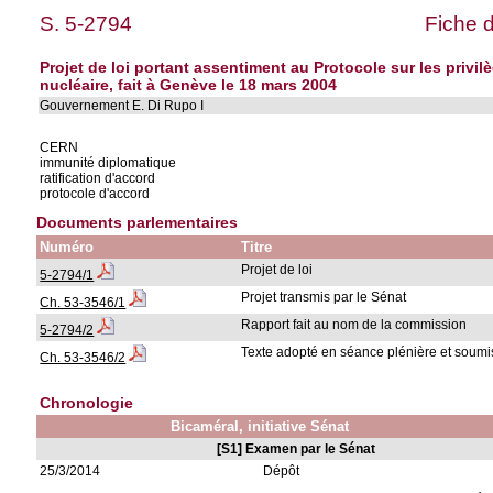
S. 5-2794
Fiche 
Projet de loi portant assentiment au Protocole sur les priv
nucléaire, fait à Genève le 18 mars 2004
Gouvernement E. Di Rupo I
CERN
immunité diplomatique
ratification d'accord
protocole d'accord
Documents parlementaires
Numéro
Titre
Projet de loi
5-2794/1
Projet transmis par le Sénat
Ch. 53-3546/1
Rapport fait au nom de la commission
5-2794/2
Texte adopté en séance plénière et soumis
Ch. 53-3546/2
Chronologie
Bicaméral, initiative Sénat
[S1] Examen par le Sénat
25/3/2014
Dépôt