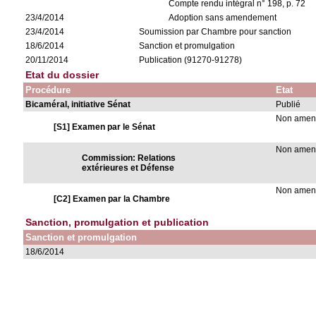
Compte rendu intégral n° 198, p. 72
23/4/2014
Adoption sans amendement
23/4/2014
Soumission par Chambre pour sanction
18/6/2014
Sanction et promulgation
20/11/2014
Publication (91270-91278)
Etat du dossier
Procédure
Etat
Bicaméral, initiative Sénat
Publié
Non ame
[S1] Examen par le Sénat
Non ame
Commission: Relations
extérieures et Défense
Non ame
[C2] Examen par la Chambre
Sanction, promulgation et publication
Sanction et promulgation
18/6/2014