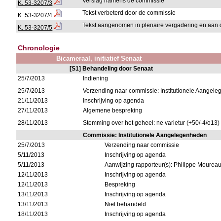
Verslag namens de commissie
K. 53-3207/3
Tekst verbeterd door de commissie
K. 53-3207/4
Tekst aangenomen in plenaire vergadering en aan 
K. 53-3207/5
Chronologie
Bicameraal, initiatief Senaat
[S1] Behandeling door Senaat
25/7/2013
Indiening
25/7/2013
Verzending naar commissie: Institutionele Aangel
21/11/2013
Inschrijving op agenda
27/11/2013
Algemene bespreking
28/11/2013
Stemming over het geheel: ne varietur (+50/-4/o13)
Commissie: Institutionele Aangelegenheden
25/7/2013
Verzending naar commissie
5/11/2013
Inschrijving op agenda
5/11/2013
Aanwijzing rapporteur(s): Philippe Mourea
12/11/2013
Inschrijving op agenda
12/11/2013
Bespreking
13/11/2013
Inschrijving op agenda
13/11/2013
Niet behandeld
18/11/2013
Inschrijving op agenda