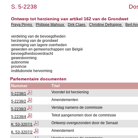
S. 5-2238
Dos
Ontwerp tot herziening van artikel 162 van de Grondwet
Freya Piryns
Philippe Mahoux
Dirk Claes
Christine Defraigne
Bert A
verdeling van de bevoegdheden
herziening van de grondwet
vereniging van lagere overheden
gewesten en gemeenschappen van België
bevoegdheidsoverdracht
gewestvorming
autonomie
provincie
institutionele hervorming
Parlementaire documenten
Nummer
Titel
Voorstel tot herziening
5-2238/1
Amendementen
5-2238/2
Verslag namens de commissie
5-2238/3
Tekst aangenomen door de commissie
5-2238/4
Ontwerp overgezonden door de Senaat
K. 53-3207/1
Amendement
K. 53-3207/2