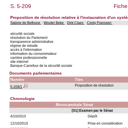
S. 5-209
Fiche
Proposition de résolution relative à l'instauration d'un systè
Sabine de Bethune
Wouter Beke
Dirk Claes
Cindy Franssen
sécurité sociale
résolution du Parlement
transparence administrative
régime de retraite
accès à l'information
information du consommateur
carrière professionnelle
site internet
Banque-Carrefour de la sécurité sociale
Documents parlementaires
Numéro
Titre
Proposition de résolution
5-209/1
Chronologie
Monocamérale Sénat
[S1] Examen par le Sénat
4/10/2010
Dépôt
12/10/2010
Prise en considération