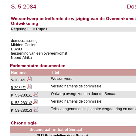
S. 5-2084
Dos
Wetsontwerp betreffende de wijziging van de Overeenkoms
Ontwikkeling
Regering E. Di Rupo I
democratisering
Midden-Oosten
EBWO
herziening van een overeenkomst
Noord-Afrika
Parlementaire documenten
Nummer
Titel
Wetsontwerp
5-2084/1
Verslag namens de commissie
5-2084/2
Ontwerp overgezonden door de Senaat
K. 53-2831/1
Verslag namens de commissie
K. 53-2831/2
Tekst aangenomen in plenaire vergadering en aan 
K. 53-2831/3
Chronologie
Bicameraal, initiatief Senaat
[S1] Behandeling door Senaat