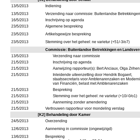
13/5/2013
Indiening
13/5/2013
Verzending naar commissie: Buitenlandse Betrekkinge
16/5/2013
Inschrijving op agenda
23/5/2013
Algemene bespreking
23/5/2013
Artikelsgewijze bespreking
23/5/2013
Stemming over het geheel: ne varietur (+51/-3/o7)
Commissie: Buitenlandse Betrekkingen en Landsver
13/5/2013
Verzending naar commissie
21/5/2013
Inschrijving op agenda
21/5/2013
Aanwijzing rapporteur(s): Bert Anciaux, Olga Zrihen
21/5/2013
Inleidende uiteenzetting door Hendrik Bogaert,
staatssecretaris voor Ambtenarenzaken en Moderni
van Financiën, belast met Ambtenarenzaken
21/5/2013
Bespreking
21/5/2013
Stemming over het geheel: ne varietur (+10/-0/o1)
21/5/2013
Aanneming zonder amendering
21/5/2013
Vertrouwen rapporteur voor mondeling verslag
[K2] Behandeling door Kamer
24/5/2013
Overzending
12/6/2013
Aanneming in commissie (ongewijzigd)
13/6/2013
Bespreking