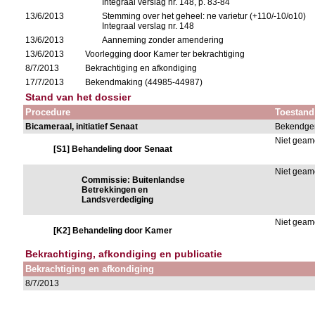
Integraal verslag nr. 148, p. 83-84
13/6/2013
Stemming over het geheel: ne varietur (+110/-10/o10)
Integraal verslag nr. 148
13/6/2013
Aanneming zonder amendering
13/6/2013
Voorlegging door Kamer ter bekrachtiging
8/7/2013
Bekrachtiging en afkondiging
17/7/2013
Bekendmaking (44985-44987)
Stand van het dossier
Procedure
Toestand
Bicameraal, initiatief Senaat
Bekendge
Niet gea
[S1] Behandeling door Senaat
Niet gea
Commissie: Buitenlandse
Betrekkingen en
Landsverdediging
Niet gea
[K2] Behandeling door Kamer
Bekrachtiging, afkondiging en publicatie
Bekrachtiging en afkondiging
8/7/2013