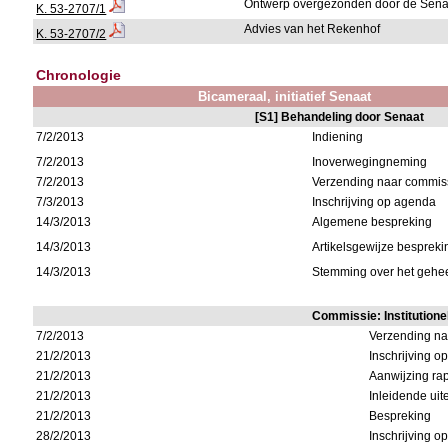
Ontwerp overgezonden door de Sena
K. 53-2707/1
Advies van het Rekenhof
K. 53-2707/2
Chronologie
Bicameraal, initiatief Senaat
[S1] Behandeling door Senaat
7/2/2013
Indiening
7/2/2013
Inoverwegingneming
7/2/2013
Verzending naar commiss
7/3/2013
Inschrijving op agenda
14/3/2013
Algemene bespreking
14/3/2013
Artikelsgewijze bespreki
14/3/2013
Stemming over het geheel
Commissie: Institution
7/2/2013
Verzending na
21/2/2013
Inschrijving 
21/2/2013
Aanwijzing rap
21/2/2013
Inleidende uit
21/2/2013
Bespreking
28/2/2013
Inschrijving 