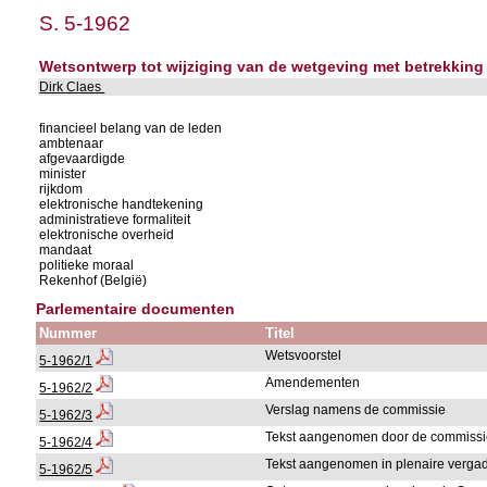
S. 5-1962
Wetsontwerp tot wijziging van de wetgeving met betrekkin
Dirk Claes
financieel belang van de leden
ambtenaar
afgevaardigde
minister
rijkdom
elektronische handtekening
administratieve formaliteit
elektronische overheid
mandaat
politieke moraal
Rekenhof (België)
Parlementaire documenten
Nummer
Titel
Wetsvoorstel
5-1962/1
Amendementen
5-1962/2
Verslag namens de commissie
5-1962/3
Tekst aangenomen door de commiss
5-1962/4
Tekst aangenomen in plenaire verga
5-1962/5