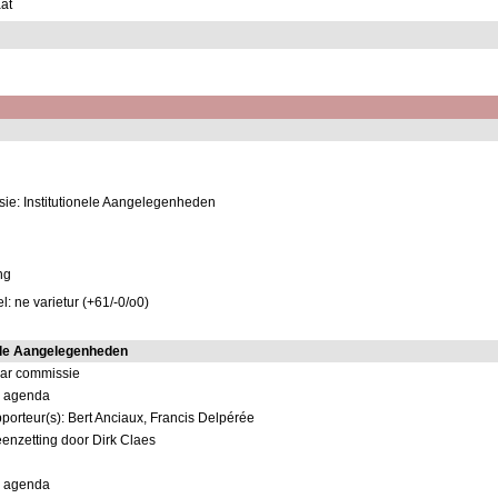
at
ie: Institutionele Aangelegenheden
ng
: ne varietur (+61/-0/o0)
ele Aangelegenheden
ar commissie
op agenda
porteur(s): Bert Anciaux, Francis Delpérée
eenzetting door Dirk Claes
op agenda