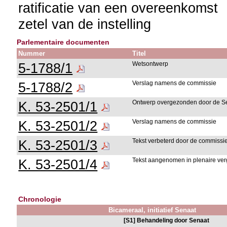
ratificatie van een overeenkomst
zetel van de instelling
Parlementaire documenten
Nummer
Titel
5-1788/1
Wetsontwerp
5-1788/2
Verslag namens de commissie
K. 53-2501/1
Ontwerp overgezonden door de S
K. 53-2501/2
Verslag namens de commissie
K. 53-2501/3
Tekst verbeterd door de commissi
K. 53-2501/4
Tekst aangenomen in plenaire ver
Chronologie
Bicameraal, initiatief Senaat
[S1] Behandeling door Senaat