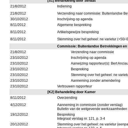
[S1] Behandeling door Senaat
21/8/2012
Indiening
21/8/2012
Verzending naar commissie: Buitenlandse Be
30/10/2012
Inschrijving op agenda
8/11/2012
Algemene bespreking
8/11/2012
Artikelsgewijze bespreking
8/11/2012
Stemming over het geheel: ne varietur (+50/-
Commissie: Buitenlandse Betrekkingen en
21/8/2012
Verzending naar commissie
23/10/2012
Inschrijving op agenda
23/10/2012
Aanwijzing rapporteur(s): Bert Ancia
23/10/2012
Bespreking
23/10/2012
Stemming over het geheel: ne varietu
23/10/2012
Aanneming zonder amendering
23/10/2012
Vertrouwen rapporteur
[K2] Behandeling door Kamer
8/11/2012
Overzending
4/12/2012
Aanneming in commissie (zonder verslag)
Bulletin van de wetgevende werkzaamheden 
19/12/2012
Bespreking
Integraal verslag nr. 121, p. 3-4
20/12/2012
Stemming over het geheel: ne varietur (eenpa