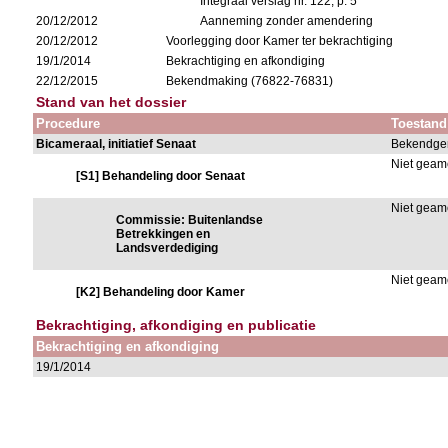
Integraal verslag nr. 122, p. 5
20/12/2012
Aanneming zonder amendering
20/12/2012
Voorlegging door Kamer ter bekrachtiging
19/1/2014
Bekrachtiging en afkondiging
22/12/2015
Bekendmaking (76822-76831)
Stand van het dossier
Procedure
Toestand
Bicameraal, initiatief Senaat
Bekendge
Niet gea
[S1] Behandeling door Senaat
Niet gea
Commissie: Buitenlandse
Betrekkingen en
Landsverdediging
Niet gea
[K2] Behandeling door Kamer
Bekrachtiging, afkondiging en publicatie
Bekrachtiging en afkondiging
19/1/2014