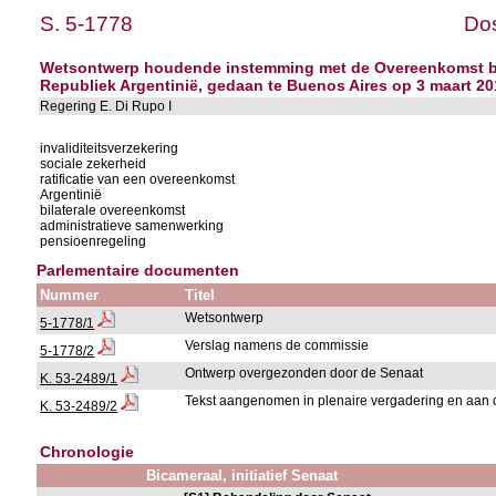
S. 5-1778
Dos
Wetsontwerp houdende instemming met de Overeenkomst betr
Republiek Argentinië, gedaan te Buenos Aires op 3 maart 2
Regering E. Di Rupo I
invaliditeitsverzekering
sociale zekerheid
ratificatie van een overeenkomst
Argentinië
bilaterale overeenkomst
administratieve samenwerking
pensioenregeling
Parlementaire documenten
Nummer
Titel
Wetsontwerp
5-1778/1
Verslag namens de commissie
5-1778/2
Ontwerp overgezonden door de Senaat
K. 53-2489/1
Tekst aangenomen in plenaire vergadering en aan 
K. 53-2489/2
Chronologie
Bicameraal, initiatief Senaat