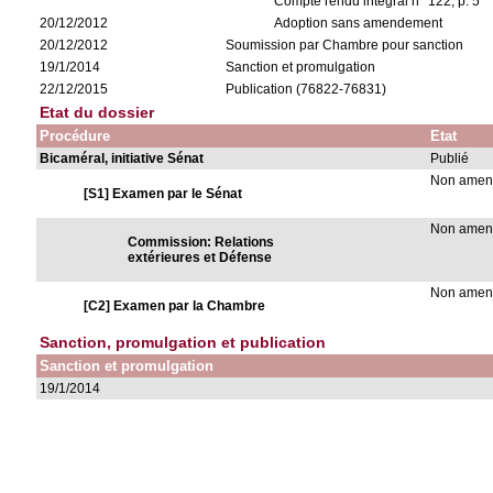
Compte rendu intégral n° 122, p. 5
20/12/2012
Adoption sans amendement
20/12/2012
Soumission par Chambre pour sanction
19/1/2014
Sanction et promulgation
22/12/2015
Publication (76822-76831)
Etat du dossier
Procédure
Etat
Bicaméral, initiative Sénat
Publié
Non ame
[S1] Examen par le Sénat
Non ame
Commission: Relations
extérieures et Défense
Non ame
[C2] Examen par la Chambre
Sanction, promulgation et publication
Sanction et promulgation
19/1/2014