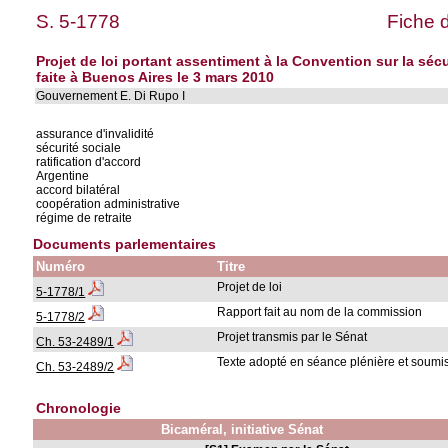
S. 5-1778
Fiche 
Projet de loi portant assentiment à la Convention sur la séc
faite à Buenos Aires le 3 mars 2010
Gouvernement E. Di Rupo I
assurance d'invalidité
sécurité sociale
ratification d'accord
Argentine
accord bilatéral
coopération administrative
régime de retraite
Documents parlementaires
Numéro
Titre
Projet de loi
5-1778/1
Rapport fait au nom de la commission
5-1778/2
Projet transmis par le Sénat
Ch. 53-2489/1
Texte adopté en séance plénière et soumis
Ch. 53-2489/2
Chronologie
Bicaméral, initiative Sénat