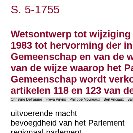
S. 5-1755
Wetsontwerp tot wijziging
1983 tot hervorming der in
Gemeenschap en van de wet
van de wijze waarop het P
Gemeenschap wordt verkoz
artikelen 118 en 123 van 
Christine Defraigne
Freya Piryns
Philippe Moureaux
Bert Anciaux
Ba
uitvoerende macht
bevoegdheid van het Parlement
regionaal parlement