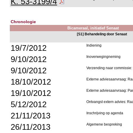
K. 53-3199/4
Chronologie
Bicameraal, initiatief Senaat
[S1] Behandeling door Senaat
19/7/2012
Indiening
9/10/2012
Inoverwegingneming
9/10/2012
Verzending naar commissie: 
18/10/2012
Externe adviesaanvraag: Ra
19/10/2012
Externe adviesaanvraag: Pa
5/12/2012
Ontvangst extern advies: Ra
21/11/2013
Inschrijving op agenda
26/11/2013
Algemene bespreking