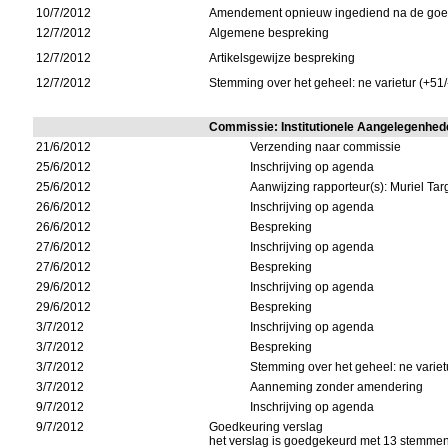
10/7/2012
Amendement opnieuw ingediend na de goed
12/7/2012
Algemene bespreking
12/7/2012
Artikelsgewijze bespreking
12/7/2012
Stemming over het geheel: ne varietur (+51/
Commissie: Institutionele Aangelegenhe
21/6/2012
Verzending naar commissie
25/6/2012
Inschrijving op agenda
25/6/2012
Aanwijzing rapporteur(s): Muriel Tar
26/6/2012
Inschrijving op agenda
26/6/2012
Bespreking
27/6/2012
Inschrijving op agenda
27/6/2012
Bespreking
29/6/2012
Inschrijving op agenda
29/6/2012
Bespreking
3/7/2012
Inschrijving op agenda
3/7/2012
Bespreking
3/7/2012
Stemming over het geheel: ne varietu
3/7/2012
Aanneming zonder amendering
9/7/2012
Inschrijving op agenda
9/7/2012
Goedkeuring verslag
het verslag is goedgekeurd met 13 stemmen