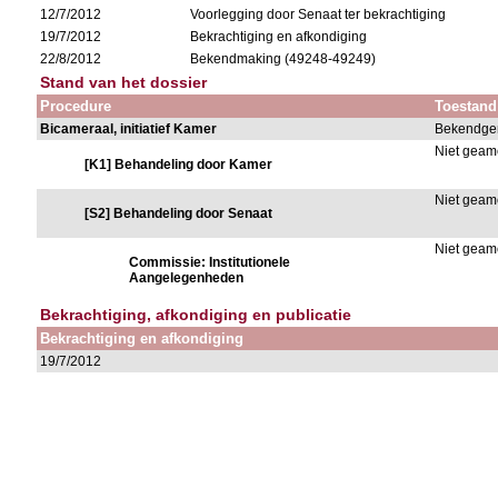
12/7/2012
Voorlegging door Senaat ter bekrachtiging
19/7/2012
Bekrachtiging en afkondiging
22/8/2012
Bekendmaking (49248-49249)
Stand van het dossier
Procedure
Toestand
Bicameraal, initiatief Kamer
Bekendge
Niet gea
[K1] Behandeling door Kamer
Niet gea
[S2] Behandeling door Senaat
Niet gea
Commissie: Institutionele
Aangelegenheden
Bekrachtiging, afkondiging en publicatie
Bekrachtiging en afkondiging
19/7/2012