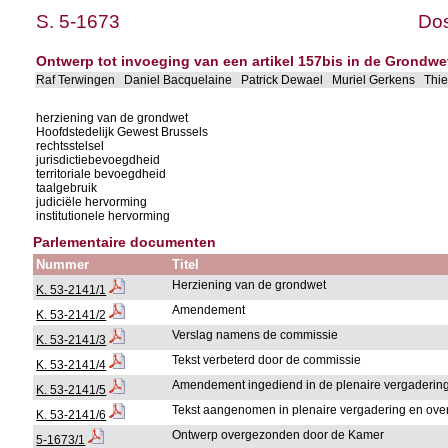
S. 5-1673
Dos
Ontwerp tot invoeging van een artikel 157bis in de Grondwe
Raf Terwingen Daniel Bacquelaine Patrick Dewael Muriel Gerkens Thi
herziening van de grondwet
Hoofdstedelijk Gewest Brussels
rechtsstelsel
jurisdictiebevoegdheid
territoriale bevoegdheid
taalgebruik
judiciële hervorming
institutionele hervorming
Parlementaire documenten
Nummer
Titel
Herziening van de grondwet
K. 53-2141/1
Amendement
K. 53-2141/2
Verslag namens de commissie
K. 53-2141/3
Tekst verbeterd door de commissie
K. 53-2141/4
Amendement ingediend in de plenaire vergaderin
K. 53-2141/5
Tekst aangenomen in plenaire vergadering en ov
K. 53-2141/6
Ontwerp overgezonden door de Kamer
5-1673/1