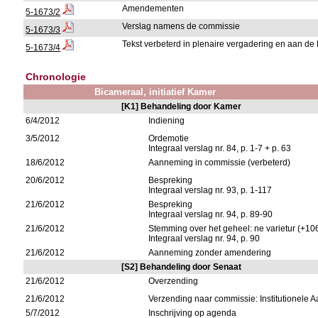
Amendementen
5-1673/2
Verslag namens de commissie
5-1673/3
Tekst verbeterd in plenaire vergadering en aan de
5-1673/4
Chronologie
Bicameraal, initiatief Kamer
[K1] Behandeling door Kamer
6/4/2012
Indiening
3/5/2012
Ordemotie
Integraal verslag nr. 84, p. 1-7 + p. 63
18/6/2012
Aanneming in commissie (verbeterd)
20/6/2012
Bespreking
Integraal verslag nr. 93, p. 1-117
21/6/2012
Bespreking
Integraal verslag nr. 94, p. 89-90
21/6/2012
Stemming over het geheel: ne varietur (+10
Integraal verslag nr. 94, p. 90
21/6/2012
Aanneming zonder amendering
[S2] Behandeling door Senaat
21/6/2012
Overzending
21/6/2012
Verzending naar commissie: Institutionele
5/7/2012
Inschrijving op agenda