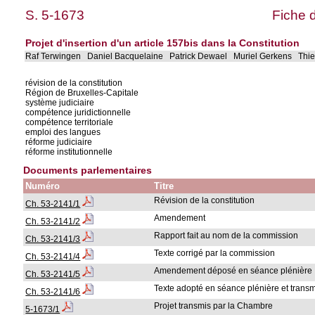
S. 5-1673
Fiche 
Projet d'insertion d'un article 157bis dans la Constitution
Raf Terwingen Daniel Bacquelaine Patrick Dewael Muriel Gerkens Thi
révision de la constitution
Région de Bruxelles-Capitale
système judiciaire
compétence juridictionnelle
compétence territoriale
emploi des langues
réforme judiciaire
réforme institutionnelle
Documents parlementaires
Numéro
Titre
Révision de la constitution
Ch. 53-2141/1
Amendement
Ch. 53-2141/2
Rapport fait au nom de la commission
Ch. 53-2141/3
Texte corrigé par la commission
Ch. 53-2141/4
Amendement déposé en séance plénière
Ch. 53-2141/5
Texte adopté en séance plénière et trans
Ch. 53-2141/6
Projet transmis par la Chambre
5-1673/1