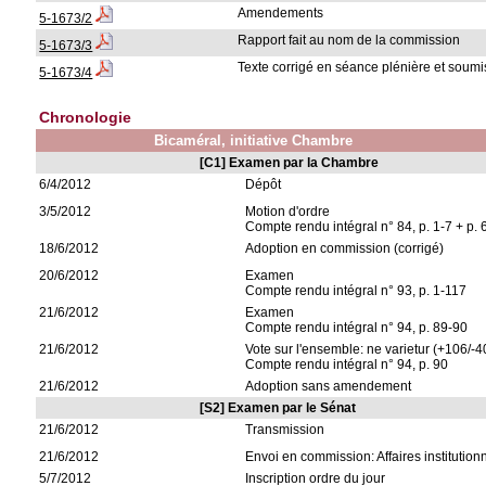
Amendements
5-1673/2
Rapport fait au nom de la commission
5-1673/3
Texte corrigé en séance plénière et soumis
5-1673/4
Chronologie
Bicaméral, initiative Chambre
[C1] Examen par la Chambre
6/4/2012
Dépôt
3/5/2012
Motion d'ordre
Compte rendu intégral n° 84, p. 1-7 + p. 
18/6/2012
Adoption en commission (corrigé)
20/6/2012
Examen
Compte rendu intégral n° 93, p. 1-117
21/6/2012
Examen
Compte rendu intégral n° 94, p. 89-90
21/6/2012
Vote sur l'ensemble: ne varietur (+106/-4
Compte rendu intégral n° 94, p. 90
21/6/2012
Adoption sans amendement
[S2] Examen par le Sénat
21/6/2012
Transmission
21/6/2012
Envoi en commission: Affaires institution
5/7/2012
Inscription ordre du jour