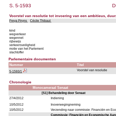
S. 5-1593
D
Voorstel van resolutie tot invoering van een ambitieus, duu
Freya Piryns
Cécile Thibaut
kind
wegverkeer
wegennet
rijbewijs
verkeersveiligheid
motie van het Parlement
slachtoffer
Parlementaire documenten
Nummer
Titel
Voorstel van resolutie
5-1593/1
Chronologie
Monocameraal Senaat
[S1] Behandeling door Senaat
27/4/2012
Indiening
10/5/2012
Inoverwegingneming
10/5/2012
Verzending naar commissie: Financiën en E
Commissie: Financiën en Economische Aa